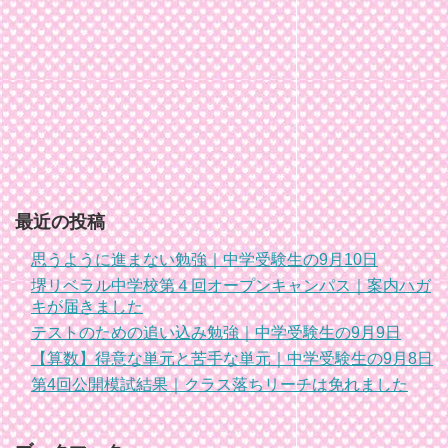
最近の投稿
思うように進まない勉強｜中学受験生の9月10日
堺リベラル中学校第４回オープンキャンパス｜案内ハガ
キが届きました
テストのための追い込み勉強｜中学受験生の9月9日
【算数】得意な単元と苦手な単元｜中学受験生の9月8日
第4回公開模試結果｜クラス落ちリーチは免れました