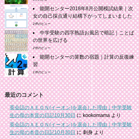
能開センター2018年8月公開模試結果｜次
女の自己採点通り結構下がってしまいました
2件のビュー
中学受験の四字熟語お風呂で暗記｜ことば
の世界を広げる
2件のビュー
能開センターの算数の宿題｜計算の反復練
習
1件のビュー
最近のコメント
英会話のＡＥＯＮ(イーオン)を退会した理由｜中学受験
生の母の本音の日記10月30日
に
kookomama
より
英会話のＡＥＯＮ(イーオン)を退会した理由｜中学受験
生の母の本音の日記10月30日
に
刺身
より