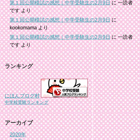
第１回公開模試の感想｜中学受験生の2月9日
に
一読者
です
より
第１回公開模試の感想｜中学受験生の2月9日
に
kookomama
より
第１回公開模試の感想｜中学受験生の2月9日
に
一読者
です
より
ランキング
にほんブログ村
中学校受験ランキング
アーカイブ
2020年