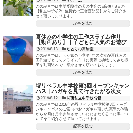
2019/8/13
母の日記
この記事では中学受験生の母の本音の日記8月8日の
【私立中学校2年生長女の三者面談②】からご紹介さ
せて頂いております。
記事を読む
夏休みの小学生の工作スライム作り
【動画あり】｜子どもに人気のお遊び
2019/8/13
たぬりの実験室
この記事では、わが家の小学4年生の次女が夏休みの
工作遊びとしてスライム作りに実際に挑戦してみた様
子を動画込みでご紹介させて頂いております。
記事を読む
堺リベラル中学校第3回オープンキャン
パス｜ハガキを見て行きたがる次女
2019/8/12
関西私立中学校情報
この記事では2019年の堺リベラル中学校第3回オープ
ンキャンパスのご案内のおハガキを頂いた実際の体験
から今回は是非参加させていただきたく思った事につ
いてをご紹介させて頂いております。
記事を読む