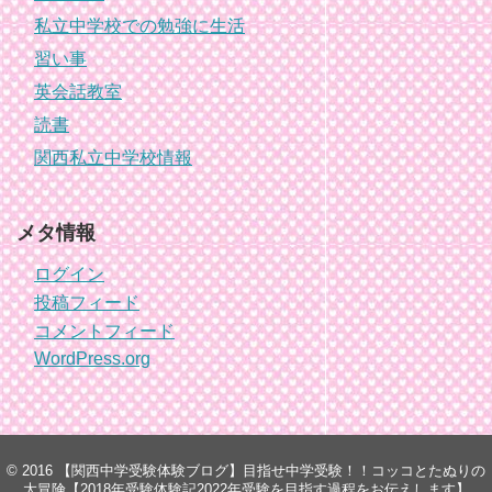
私立中学校での勉強に生活
習い事
英会話教室
読書
関西私立中学校情報
メタ情報
ログイン
投稿フィード
コメントフィード
WordPress.org
© 2016
【関西中学受験体験ブログ】目指せ中学受験！！コッコとたぬりの
大冒険【2018年受験体験記2022年受験を目指す過程をお伝えします】