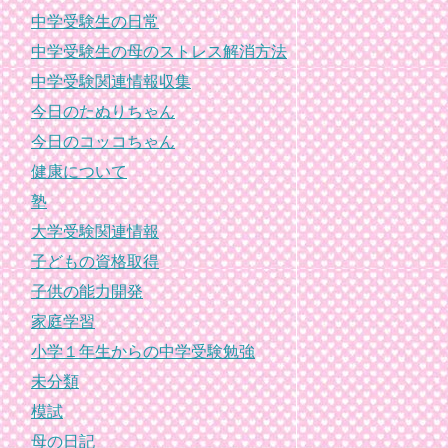
中学受験生の日常
中学受験生の母のストレス解消方法
中学受験関連情報収集
今日のたぬりちゃん
今日のコッコちゃん
健康について
塾
大学受験関連情報
子どもの資格取得
子供の能力開発
家庭学習
小学１年生からの中学受験勉強
未分類
模試
母の日記