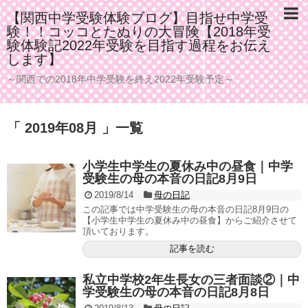
【関西中学受験体験ブログ】目指せ中学受
験！！コッコとたぬりの大冒険【2018年受
験体験記2022年受験を目指す過程をお伝え
します】
～関西での2018年中学受験を終え2022年受験予定～
「 2019年08月 」一覧
小学生中学生の夏休み中の昼食｜中学
受験生の母の本音の日記8月9日
2019/8/14
母の日記
この記事では中学受験生の母の本音の日記8月9日の
【小学生中学生の夏休み中の昼食】からご紹介させて
頂いております。
記事を読む
私立中学校2年生長女の三者面談②｜中
学受験生の母の本音の日記8月8日