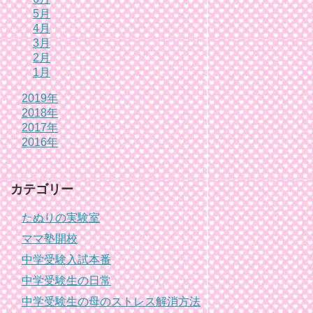
5月
4月
3月
2月
1月
2019年
2018年
2017年
2016年
カテゴリー
たぬりの実験室
ママ塾開校
中学受験入試本番
中学受験生の日常
中学受験生の母のストレス解消方法