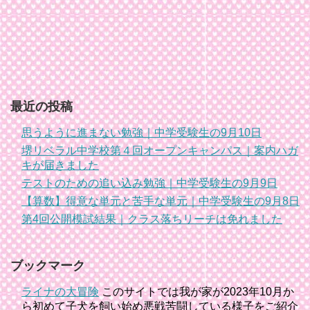
最近の投稿
思うように進まない勉強｜中学受験生の9月10日
堺リベラル中学校第４回オープンキャンパス｜案内ハガ
キが届きました
テストのための追い込み勉強｜中学受験生の9月9日
【算数】得意な単元と苦手な単元｜中学受験生の9月8日
第4回公開模試結果｜クラス落ちリーチは免れました
ブックマーク
ライナの大冒険
このサイトでは我が家が2023年10月か
ら初めて子犬を飼い始め悪戦苦闘している様子をご紹介