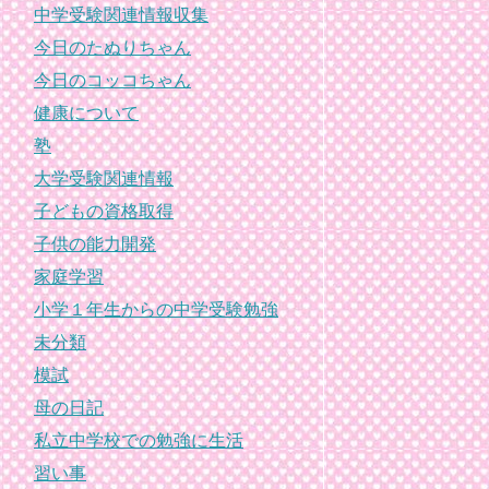
中学受験関連情報収集
今日のたぬりちゃん
今日のコッコちゃん
健康について
塾
大学受験関連情報
子どもの資格取得
子供の能力開発
家庭学習
小学１年生からの中学受験勉強
未分類
模試
母の日記
私立中学校での勉強に生活
習い事