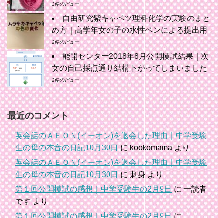
3件のビュー
自由研究紫キャベツ理科化学の実験のまと
め方｜高学年女の子の水性ペンによる提出用
2件のビュー
能開センター2018年8月公開模試結果｜次
女の自己採点通り結構下がってしまいました
2件のビュー
最近のコメント
英会話のＡＥＯＮ(イーオン)を退会した理由｜中学受験
生の母の本音の日記10月30日
に
kookomama
より
英会話のＡＥＯＮ(イーオン)を退会した理由｜中学受験
生の母の本音の日記10月30日
に
刺身
より
第１回公開模試の感想｜中学受験生の2月9日
に
一読者
です
より
第１回公開模試の感想｜中学受験生の2月9日
に