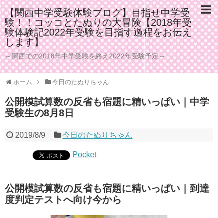
【関西中学受験体験ブログ】目指せ中学受
験！！コッコとたぬりの大冒険【2018年受
験体験記2022年受験を目指す過程をお伝え
します】
～関西での2018年中学受験を終え2022年受験予定～
ホーム
今日のたぬりちゃん
公開模試算数の反省も宿題に精いっぱい｜中学
受験生の8月8日
2019/8/9
今日のたぬりちゃん
Pocket
公開模試算数の反省も宿題に精いっぱい｜到達
度判定テストへ向け今から