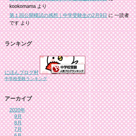
kookomama
より
第１回公開模試の感想｜中学受験生の2月9日
に
一読者
です
より
ランキング
にほんブログ村
中学校受験ランキング
アーカイブ
2020年
9月
8月
7月
6月