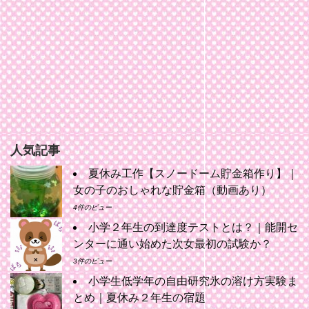
人気記事
夏休み工作【スノードーム貯金箱作り】｜
女の子のおしゃれな貯金箱（動画あり）
4件のビュー
小学２年生の到達度テストとは？｜能開セ
ンターに通い始めた次女最初の試験か？
3件のビュー
小学生低学年の自由研究氷の溶け方実験ま
とめ｜夏休み２年生の宿題