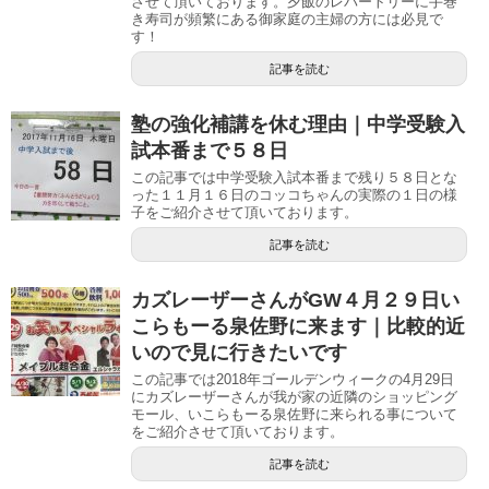
させて頂いております。夕飯のレパートリーに手巻
き寿司が頻繁にある御家庭の主婦の方には必見で
す！
記事を読む
塾の強化補講を休む理由｜中学受験入
試本番まで５８日
この記事では中学受験入試本番まで残り５８日とな
った１１月１６日のコッコちゃんの実際の１日の様
子をご紹介させて頂いております。
記事を読む
カズレーザーさんがGW４月２９日い
こらもーる泉佐野に来ます｜比較的近
いので見に行きたいです
この記事では2018年ゴールデンウィークの4月29日
にカズレーザーさんが我が家の近隣のショッピング
モール、いこらもーる泉佐野に来られる事について
をご紹介させて頂いております。
記事を読む