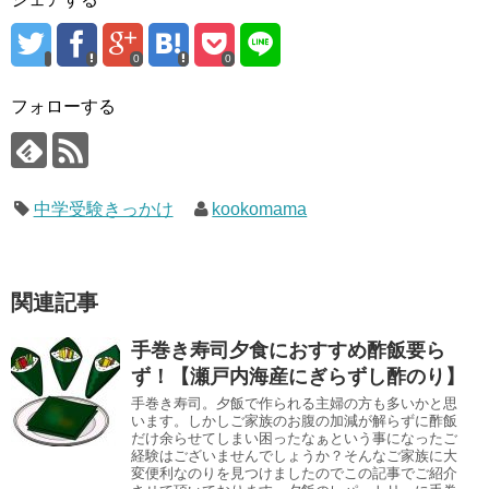
0
0
フォローする
中学受験きっかけ
kookomama
関連記事
手巻き寿司夕食におすすめ酢飯要ら
ず！【瀬戸内海産にぎらずし酢のり】
手巻き寿司。夕飯で作られる主婦の方も多いかと思
います。しかしご家族のお腹の加減が解らずに酢飯
だけ余らせてしまい困ったなぁという事になったご
経験はございませんでしょうか？そんなご家族に大
変便利なのりを見つけましたのでこの記事でご紹介