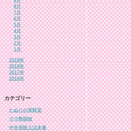
9月
8月
7月
6月
5月
4月
3月
2月
1月
2019年
2018年
2017年
2016年
カテゴリー
たぬりの実験室
ママ塾開校
中学受験入試本番