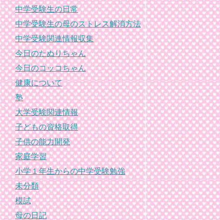
中学受験生の日常
中学受験生の母のストレス解消方法
中学受験関連情報収集
今日のたぬりちゃん
今日のコッコちゃん
健康について
塾
大学受験関連情報
子どもの資格取得
子供の能力開発
家庭学習
小学１年生からの中学受験勉強
未分類
模試
母の日記