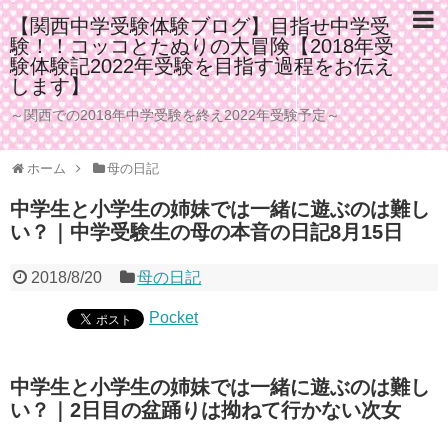
【関西中学受験体験ブログ】目指せ中学受
験！！コッコとたぬりの大冒険【2018年受
験体験記2022年受験を目指す過程をお伝え
します】
～関西での2018年中学受験を終え2022年受験予定～
ホーム
母の日記
中学生と小学生の姉妹では一緒に遊ぶのは難し
い？｜中学受験生の母の本音の日記8月15日
2018/8/20
母の日記
Pocket
中学生と小学生の姉妹では一緒に遊ぶのは難し
い？｜2日目の盆踊りは拗ねて行かない次女