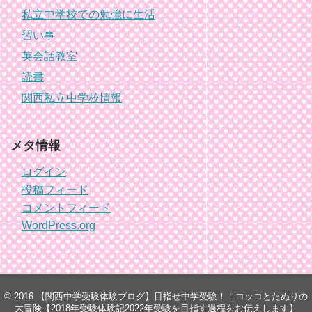
私立中学校での勉強に生活
習い事
英会話教室
読書
関西私立中学校情報
メタ情報
ログイン
投稿フィード
コメントフィード
WordPress.org
© 2016
【関西中学受験体験ブログ】目指せ中学受験！！コッコとたぬりの
大冒険【2018年受験体験記2022年受験を目指す過程をお伝えします】