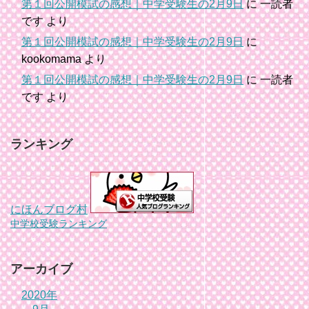
第１回公開模試の感想｜中学受験生の2月9日
に
一読者
です
より
第１回公開模試の感想｜中学受験生の2月9日
に
kookomama
より
第１回公開模試の感想｜中学受験生の2月9日
に
一読者
です
より
ランキング
にほんブログ村
中学校受験ランキング
アーカイブ
2020年