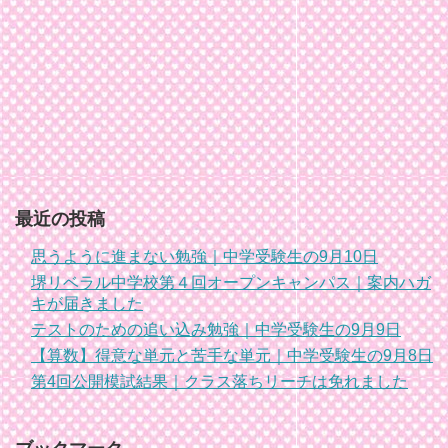
最近の投稿
思うように進まない勉強｜中学受験生の9月10日
堺リベラル中学校第４回オープンキャンパス｜案内ハガ
キが届きました
テストのための追い込み勉強｜中学受験生の9月9日
【算数】得意な単元と苦手な単元｜中学受験生の9月8日
第4回公開模試結果｜クラス落ちリーチは免れました