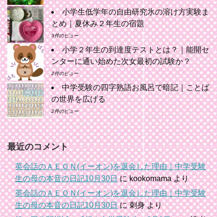
小学生低学年の自由研究氷の溶け方実験ま
とめ｜夏休み２年生の宿題
3件のビュー
小学２年生の到達度テストとは？｜能開セ
ンターに通い始めた次女最初の試験か？
2件のビュー
中学受験の四字熟語お風呂で暗記｜ことば
の世界を広げる
2件のビュー
最近のコメント
英会話のＡＥＯＮ(イーオン)を退会した理由｜中学受験
生の母の本音の日記10月30日
に
kookomama
より
英会話のＡＥＯＮ(イーオン)を退会した理由｜中学受験
生の母の本音の日記10月30日
に
刺身
より