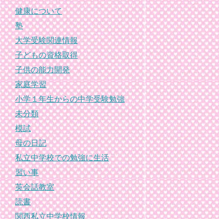
健康について
塾
大学受験関連情報
子どもの資格取得
子供の能力開発
家庭学習
小学１年生からの中学受験勉強
未分類
模試
母の日記
私立中学校での勉強に生活
習い事
英会話教室
読書
関西私立中学校情報