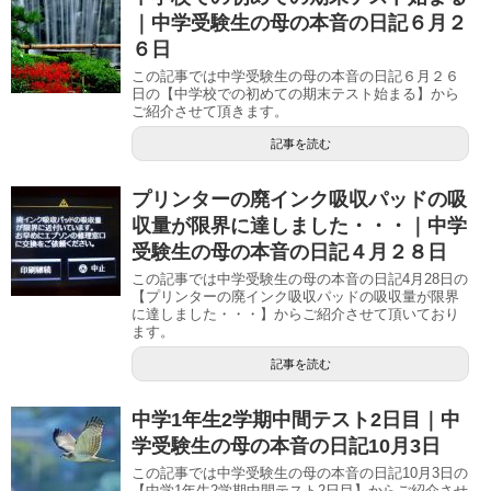
｜中学受験生の母の本音の日記６月２
６日
この記事では中学受験生の母の本音の日記６月２６
日の【中学校での初めての期末テスト始まる】から
ご紹介させて頂きます。
記事を読む
プリンターの廃インク吸収パッドの吸
収量が限界に達しました・・・｜中学
受験生の母の本音の日記４月２８日
この記事では中学受験生の母の本音の日記4月28日の
【プリンターの廃インク吸収パッドの吸収量が限界
に達しました・・・】からご紹介させて頂いており
ます。
記事を読む
中学1年生2学期中間テスト2日目｜中
学受験生の母の本音の日記10月3日
この記事では中学受験生の母の本音の日記10月3日の
【中学1年生2学期中間テスト2日目】からご紹介させ