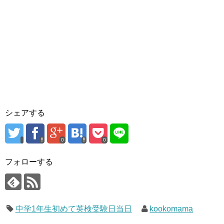
シェアする
0
0
フォローする
中学1年生初めて英検受験日当日
kookomama