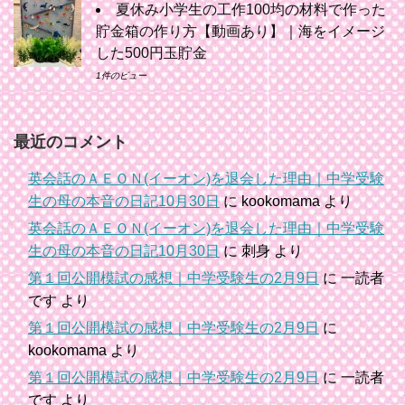
夏休み小学生の工作100均の材料で作った
貯金箱の作り方【動画あり】｜海をイメージ
した500円玉貯金
1件のビュー
最近のコメント
英会話のＡＥＯＮ(イーオン)を退会した理由｜中学受験
生の母の本音の日記10月30日
に
kookomama
より
英会話のＡＥＯＮ(イーオン)を退会した理由｜中学受験
生の母の本音の日記10月30日
に
刺身
より
第１回公開模試の感想｜中学受験生の2月9日
に
一読者
です
より
第１回公開模試の感想｜中学受験生の2月9日
に
kookomama
より
第１回公開模試の感想｜中学受験生の2月9日
に
一読者
です
より