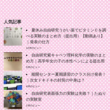
人気記事
夏休み自由研究うがい薬でビタミンＣを調
べる実験のまとめ方（提出用）【動画あり】
｜発表の仕方
12件のビュー
自由研究紫キャベツ理科化学の実験のまと
め方｜高学年女の子の水性ペンによる提出用
5件のビュー
能開センター夏期講習のクラス分け発表！
｜次女ドキドキの封筒の中身は？
4件のビュー
自由研究表面張力の実験は失敗？｜たぬり
の実験室
1件のビュー