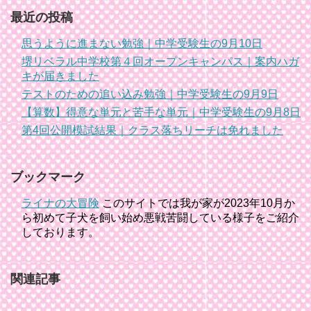
最近の投稿
思うように進まない勉強｜中学受験生の9月10日
堺リベラル中学校第４回オープンキャンパス｜案内ハガ
キが届きました
テストのための追い込み勉強｜中学受験生の9月9日
【算数】得意な単元と苦手な単元｜中学受験生の9月8日
第4回公開模試結果｜クラス落ちリーチは免れました
ブックマーク
ライナの大冒険
このサイトでは我が家が2023年10月か
ら初めて子犬を飼い始め悪戦苦闘している様子をご紹介
しております。
関連記事