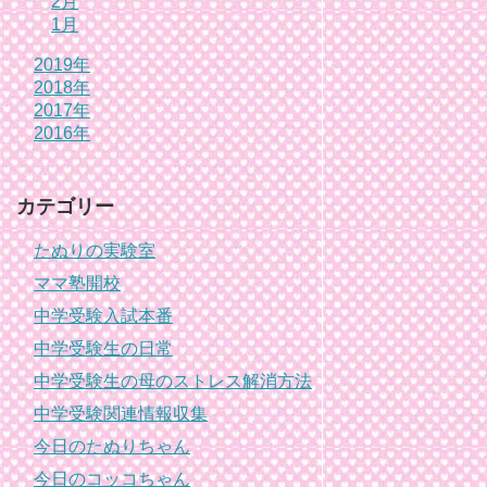
2月
1月
2019年
2018年
2017年
2016年
カテゴリー
たぬりの実験室
ママ塾開校
中学受験入試本番
中学受験生の日常
中学受験生の母のストレス解消方法
中学受験関連情報収集
今日のたぬりちゃん
今日のコッコちゃん