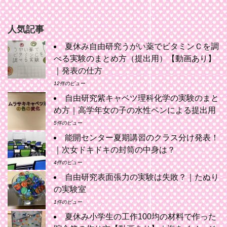
人気記事
夏休み自由研究うがい薬でビタミンＣを調
べる実験のまとめ方（提出用）【動画あり】
｜発表の仕方
12件のビュー
自由研究紫キャベツ理科化学の実験のまと
め方｜高学年女の子の水性ペンによる提出用
5件のビュー
能開センター夏期講習のクラス分け発表！
｜次女ドキドキの封筒の中身は？
4件のビュー
自由研究表面張力の実験は失敗？｜たぬり
の実験室
1件のビュー
夏休み小学生の工作100均の材料で作った