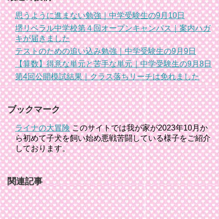
思うように進まない勉強｜中学受験生の9月10日
堺リベラル中学校第４回オープンキャンパス｜案内ハガ
キが届きました
テストのための追い込み勉強｜中学受験生の9月9日
【算数】得意な単元と苦手な単元｜中学受験生の9月8日
第4回公開模試結果｜クラス落ちリーチは免れました
ブックマーク
ライナの大冒険
このサイトでは我が家が2023年10月か
ら初めて子犬を飼い始め悪戦苦闘している様子をご紹介
しております。
関連記事