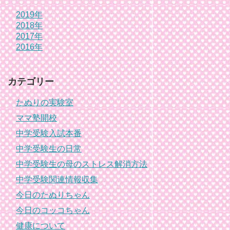
2019年
2018年
2017年
2016年
カテゴリー
たぬりの実験室
ママ塾開校
中学受験入試本番
中学受験生の日常
中学受験生の母のストレス解消方法
中学受験関連情報収集
今日のたぬりちゃん
今日のコッコちゃん
健康について