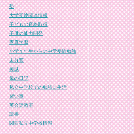
塾
大学受験関連情報
子どもの資格取得
子供の能力開発
家庭学習
小学１年生からの中学受験勉強
未分類
模試
母の日記
私立中学校での勉強に生活
習い事
英会話教室
読書
関西私立中学校情報