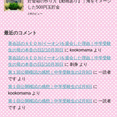
貯金箱の作り方【動画あり】｜海をイメージ
した500円玉貯金
1件のビュー
最近のコメント
英会話のＡＥＯＮ(イーオン)を退会した理由｜中学受験
生の母の本音の日記10月30日
に
kookomama
より
英会話のＡＥＯＮ(イーオン)を退会した理由｜中学受験
生の母の本音の日記10月30日
に
刺身
より
第１回公開模試の感想｜中学受験生の2月9日
に
一読者
です
より
第１回公開模試の感想｜中学受験生の2月9日
に
kookomama
より
第１回公開模試の感想｜中学受験生の2月9日
に
一読者
です
より