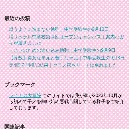
最近の投稿
思うように進まない勉強｜中学受験生の9月10日
堺リベラル中学校第４回オープンキャンパス｜案内ハガ
キが届きました
テストのための追い込み勉強｜中学受験生の9月9日
【算数】得意な単元と苦手な単元｜中学受験生の9月8日
第4回公開模試結果｜クラス落ちリーチは免れました
ブックマーク
ライナの大冒険
このサイトでは我が家が2023年10月か
ら初めて子犬を飼い始め悪戦苦闘している様子をご紹介
しております。
関連記事