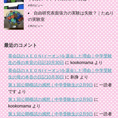
4件のビュー
自由研究表面張力の実験は失敗？｜たぬり
の実験室
1件のビュー
最近のコメント
英会話のＡＥＯＮ(イーオン)を退会した理由｜中学受験
生の母の本音の日記10月30日
に
kookomama
より
英会話のＡＥＯＮ(イーオン)を退会した理由｜中学受験
生の母の本音の日記10月30日
に
刺身
より
第１回公開模試の感想｜中学受験生の2月9日
に
一読者
です
より
第１回公開模試の感想｜中学受験生の2月9日
に
kookomama
より
第１回公開模試の感想｜中学受験生の2月9日
に
一読者