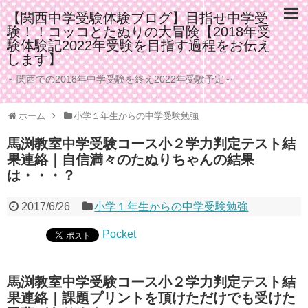
【関西中学受験体験ブログ】目指せ中学受
験！！コッコとたぬりの大冒険【2018年受
験体験記2022年受験を目指す過程をお伝え
します】
～関西での2018年中学受験を終え2022年受験予定～
ホーム
小学１年生からの中学受験勉強
馬渕教室中学受験コース小２学力判定テスト結
果連絡｜自信満々のたぬりちゃんの結果
は・・・？
2017/6/26
小学１年生からの中学受験勉強
Pocket
馬渕教室中学受験コース小２学力判定テスト結
果連絡｜課題プリントを頂けただけでも受けた