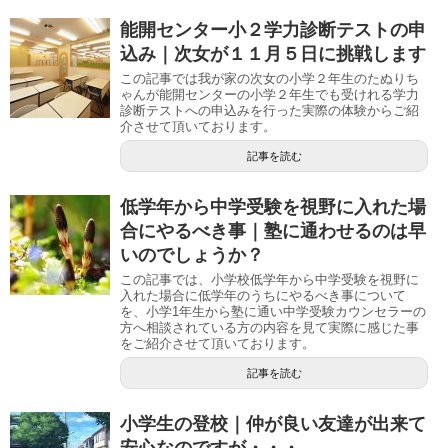
能開センター小２学力診断テストの申
込み｜次女が１１月５日に挑戦します
この記事では我が家の次女の小学２年生のたぬりち
ゃんが能開センターの小学２年生でも受けれる学力
診断テストへの申込みを行った実際の体験からご紹
介させて頂いております。
記事を読む
低学年から中学受験を視野に入れた場
合にやるべき事｜塾に通わせるのは早
いのでしょうか？
この記事では、小学校低学年から中学受験を視野に
入れた場合に低学年のうちにやるべき事について
を、小学1年生から塾に通い中学受験カウンセラーの
方へ相談されている方の内容を見て実際に感じた事
をご紹介させて頂いております。
記事を読む
小学生の登校｜仲が良い友達が出来て
安心なのですが・・・