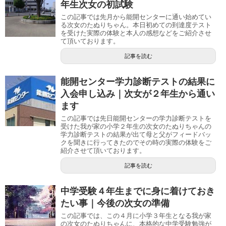
年生次女の初試験
この記事では先月から能開センターに通い始めてい
る次女のたぬりちゃん。本日初めての到達度テスト
を受けた実際の体験と本人の感想などをご紹介させ
て頂いております。
記事を読む
能開センター学力診断テストの結果に
入会申し込み｜次女が２年生から通い
ます
この記事では先日能開センターの学力診断テストを
受けた我が家の小学２年生の次女のたぬりちゃんの
学力診断テストの結果が出て母と父がフィードバッ
クを聞きに行ってきたのでその時の実際の体験をご
紹介させて頂いております。
記事を読む
中学受験４年生までに身に着けておき
たい事｜今後の次女の準備
この記事では、この４月に小学３年生となる我が家
の次女のたぬりちゃんに、本格的な中学受験勉強が