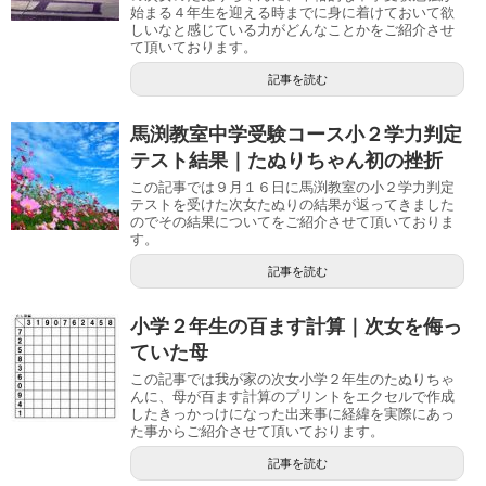
始まる４年生を迎える時までに身に着けておいて欲
しいなと感じている力がどんなことかをご紹介させ
て頂いております。
記事を読む
馬渕教室中学受験コース小２学力判定
テスト結果｜たぬりちゃん初の挫折
この記事では９月１６日に馬渕教室の小２学力判定
テストを受けた次女たぬりの結果が返ってきました
のでその結果についてをご紹介させて頂いておりま
す。
記事を読む
小学２年生の百ます計算｜次女を侮っ
ていた母
この記事では我が家の次女小学２年生のたぬりちゃ
んに、母が百ます計算のプリントをエクセルで作成
したきっかっけになった出来事に経緯を実際にあっ
た事からご紹介させて頂いております。
記事を読む