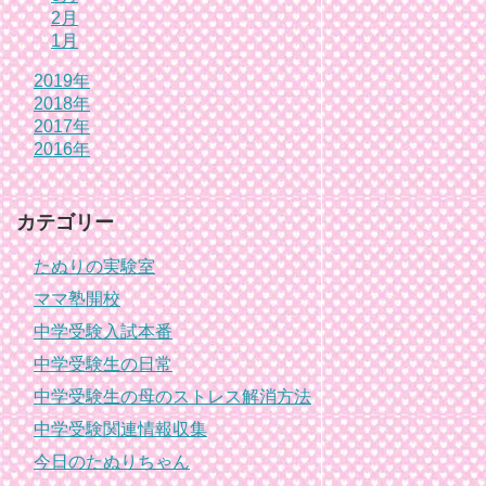
2月
1月
2019年
2018年
2017年
2016年
カテゴリー
たぬりの実験室
ママ塾開校
中学受験入試本番
中学受験生の日常
中学受験生の母のストレス解消方法
中学受験関連情報収集
今日のたぬりちゃん