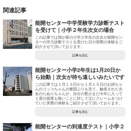
関連記事
能開センター中学受験学力診断テスト
を受けて｜小学２年生次女の場合
この記事では我が家の小学２年生の次女が能開セン
ターの学力診断テストを受けた日の実際の体験をご
紹介させて頂いております。
記事を読む
能開センター小学2年生は1月20日か
ら始動｜次女が待ち遠しいみたいです
この記事では１月１３日から１月１５日のお姉ちゃ
んのコッコちゃんの奮闘ぶりを見て、触発された次
女のたぬりちゃんが、自分の塾がまだ今年に入って
１度の授業も無いことに対して父にクレームをつけ
ていた実際の体験をご紹介させて頂いております。
記事を読む
能開センターの到達度テスト｜小学２