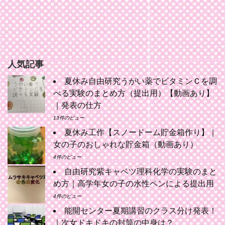
人気記事
夏休み自由研究うがい薬でビタミンＣを調
べる実験のまとめ方（提出用）【動画あり】
｜発表の仕方
13件のビュー
夏休み工作【スノードーム貯金箱作り】｜
女の子のおしゃれな貯金箱（動画あり）
4件のビュー
自由研究紫キャベツ理科化学の実験のまと
め方｜高学年女の子の水性ペンによる提出用
4件のビュー
能開センター夏期講習のクラス分け発表！
｜次女ドキドキの封筒の中身は？