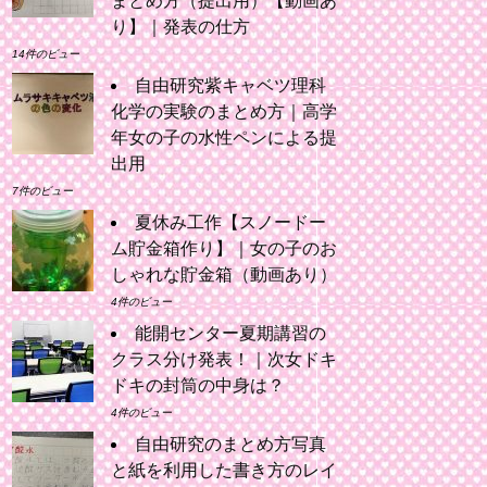
まとめ方（提出用）【動画あ
り】｜発表の仕方
14件のビュー
自由研究紫キャベツ理科
化学の実験のまとめ方｜高学
年女の子の水性ペンによる提
出用
7件のビュー
夏休み工作【スノードー
ム貯金箱作り】｜女の子のお
しゃれな貯金箱（動画あり）
4件のビュー
能開センター夏期講習の
クラス分け発表！｜次女ドキ
ドキの封筒の中身は？
4件のビュー
自由研究のまとめ方写真
と紙を利用した書き方のレイ