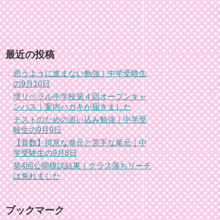
最近の投稿
思うように進まない勉強｜中学受験生
の9月10日
堺リベラル中学校第４回オープンキャ
ンパス｜案内ハガキが届きました
テストのための追い込み勉強｜中学受
験生の9月9日
【算数】得意な単元と苦手な単元｜中
学受験生の9月8日
第4回公開模試結果｜クラス落ちリーチ
は免れました
ブックマーク