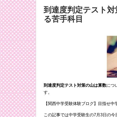
到達度判定テスト対
る苦手科目
到達度判定テスト対策の山は算数
につ
す。
【関西中学受験体験ブログ】目指せ中
この記事では中学受験生の7月3日の今