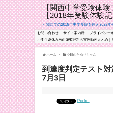
【関西中学受験体験
【2018年受験体験
～関西での2018年中学受験を終え2022
お問い合わせ
サイト案内所
プライバシー
小学生夏休み自由研究理科の実験動画まとめ｜
ホーム
今日のたぬりちゃん
到達度判定テスト対
7月3日
Pocket