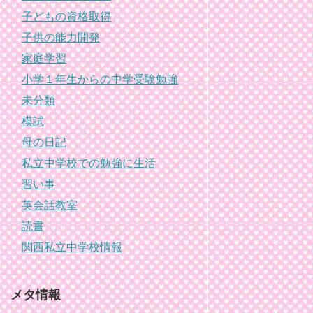
子どもの資格取得
子供の能力開発
家庭学習
小学１年生からの中学受験勉強
未分類
模試
母の日記
私立中学校での勉強に生活
習い事
英会話教室
読書
関西私立中学校情報
メタ情報