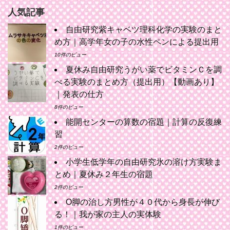
人気記事
自由研究紫キャベツ理科化学の実験のまと
め方｜高学年女の子の水性ペンによる提出用
10件のビュー
夏休み自由研究うがい薬でビタミンＣを調
べる実験のまとめ方（提出用）【動画あり】
｜発表の仕方
8件のビュー
能開センターの算数の宿題｜計算の反復練
習
2件のビュー
小学生低学年の自由研究氷の溶け方実験ま
とめ｜夏休み２年生の宿題
2件のビュー
O脚の治し方男性が４０代から身長が伸び
る！｜我が家の主人の実体験
1件のビュー