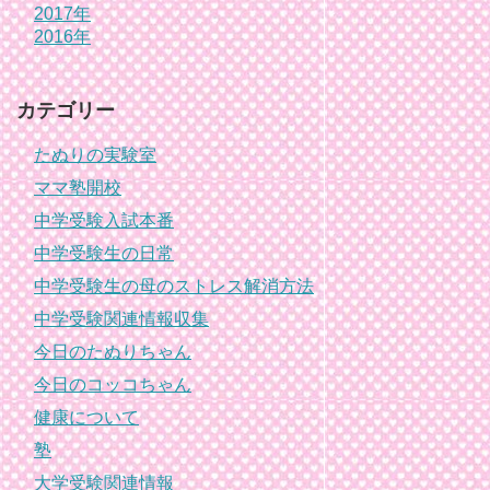
2017年
2016年
カテゴリー
たぬりの実験室
ママ塾開校
中学受験入試本番
中学受験生の日常
中学受験生の母のストレス解消方法
中学受験関連情報収集
今日のたぬりちゃん
今日のコッコちゃん
健康について
塾
大学受験関連情報