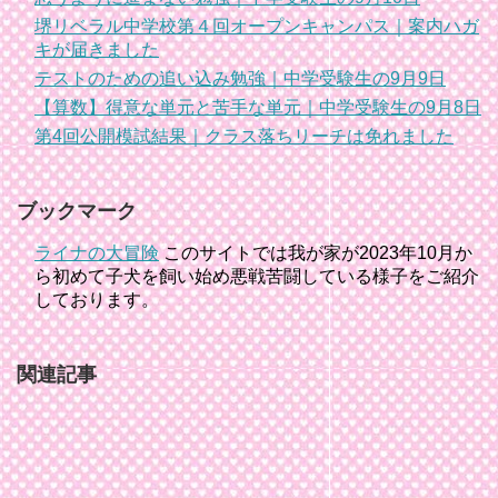
堺リベラル中学校第４回オープンキャンパス｜案内ハガ
キが届きました
テストのための追い込み勉強｜中学受験生の9月9日
【算数】得意な単元と苦手な単元｜中学受験生の9月8日
第4回公開模試結果｜クラス落ちリーチは免れました
ブックマーク
ライナの大冒険
このサイトでは我が家が2023年10月か
ら初めて子犬を飼い始め悪戦苦闘している様子をご紹介
しております。
関連記事