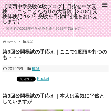
【関西中学受験体験ブログ】目指せ中学受
験！！コッコとたぬりの大冒険【2018年受
験体験記2022年受験を目指す過程をお伝え
します】
～関西での2018年中学受験を終え2022年受験予定～
ホーム
模試
第3回公開模試の手応え｜ここで1度頭を打つの
も・・・
2019/6/9
模試
Pocket
第3回公開模試の手応え｜本人は呑気に平然と
していますが