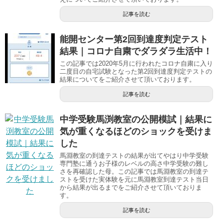
記事を読む
能開センター第2回到達度判定テスト
結果｜コロナ自粛でダラダラ生活中！
この記事では2020年5月に行われたコロナ自粛に入り
二度目の自宅試験となった第2回到達度判定テストの
結果についてをご紹介させて頂いております。
記事を読む
中学受験馬渕教室の公開模試｜結果に
気が重くなるほどのショックを受けま
した
馬淵教室の到達テストの結果が出てやはり中学受験
専門塾に通うお子様のレベルの高さ中学受験の難し
さを再確認した母。この記事では馬淵教室の到達テ
ストを受けた実体験を元に馬淵教室到達テスト当日
から結果が出るまでをご紹介させて頂いておりま
す。
記事を読む