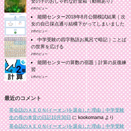
女の子のおしゃれな貯金箱（動画あり）
4件のビュー
能開センター2018年8月公開模試結果｜次
女の自己採点通り結構下がってしまいました
2件のビュー
中学受験の四字熟語お風呂で暗記｜ことば
の世界を広げる
2件のビュー
能開センターの算数の宿題｜計算の反復練
習
1件のビュー
最近のコメント
英会話のＡＥＯＮ(イーオン)を退会した理由｜中学受験
生の母の本音の日記10月30日
に
kookomama
より
英会話のＡＥＯＮ(イーオン)を退会した理由｜中学受験