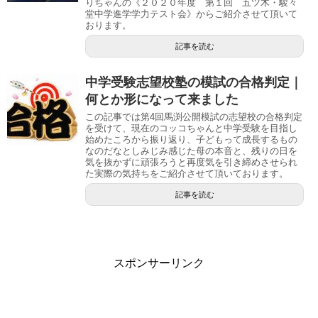
りちゃんの《２０２０年度 第１回 五ツ木・駿々
堂中学進学学力テスト会》からご紹介させて頂いて
おります。
記事を読む
中学受験志望校塾の模試の合格判定｜
何とか形になって来ました
この記事では第4回馬渕公開模試の志望校の合格判定
を受けて、現在のコッコちゃんと中学受験を目指し
始めたころから振り返り、子どもって成長するもの
なのだなとしみじみ感じた母の本音と、残りの日を
気を抜かずに頑張ろうと再度気を引き締めさせられ
た実際の気持ちをご紹介させて頂いております。
記事を読む
スポンサーリンク