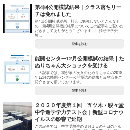
第4回公開模試結果｜クラス落ちリー
チは免れました
第4回公開模試結果｜社会は勉強しないとこんなも
の…第4回公開模試結果についてこの記事をご覧いた
だきましてありがとうございます。目指せ中学受
験...
記事を読む
能開センター12月公開模試の結果｜た
ぬりちゃん大ショックを受ける
この記事では、我が家の次女のたぬりちゃんの2018
年12月の能開センター公開模試の結果と反省点をご
紹介させて頂いております。
記事を読む
２０２０年度第１回 五ツ木・駿々堂
中学進学学力テスト会｜新型コロナウ
イルスの影響で延期
この記事では、中学受験生の３月１日の今日のたぬ