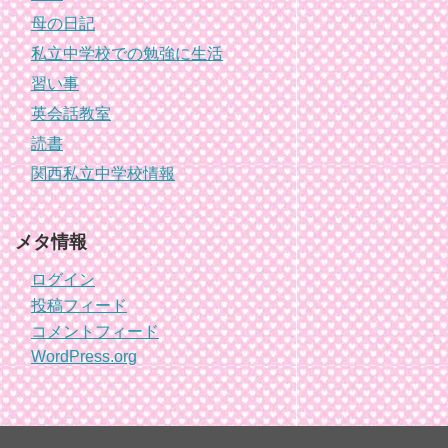
母の日記
私立中学校での勉強に生活
習い事
英会話教室
読書
関西私立中学校情報
メタ情報
ログイン
投稿フィード
コメントフィード
WordPress.org