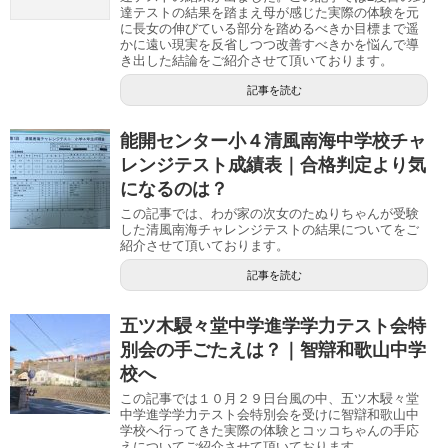
達テストの結果を踏まえ母が感じた実際の体験を元
に長女の伸びている部分を踏めるべきか目標まで遥
かに遠い現実を反省しつつ改善すべきかを悩んで導
き出した結論をご紹介させて頂いております。
記事を読む
能開センター小４清風南海中学校チャ
レンジテスト成績表｜合格判定より気
になるのは？
この記事では、わが家の次女のたぬりちゃんが受験
した清風南海チャレンジテストの結果についてをご
紹介させて頂いております。
記事を読む
五ツ木駸々堂中学進学学力テスト会特
別会の手ごたえは？｜智辯和歌山中学
校へ
この記事では１０月２９日台風の中、五ツ木駸々堂
中学進学学力テスト会特別会を受けに智辯和歌山中
学校へ行ってきた実際の体験とコッコちゃんの手応
えについてご紹介させて頂いております。