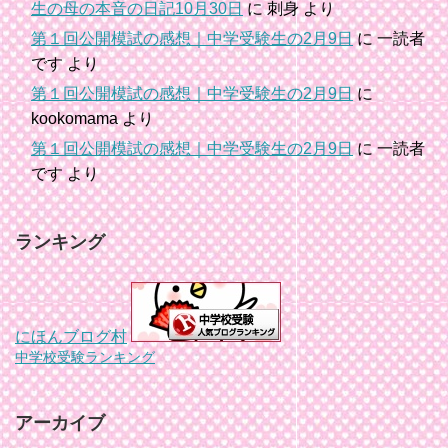
生の母の本音の日記10月30日
に
刺身
より
第１回公開模試の感想｜中学受験生の2月9日
に
一読者
です
より
第１回公開模試の感想｜中学受験生の2月9日
に
kookomama
より
第１回公開模試の感想｜中学受験生の2月9日
に
一読者
です
より
ランキング
にほんブログ村
中学校受験ランキング
アーカイブ