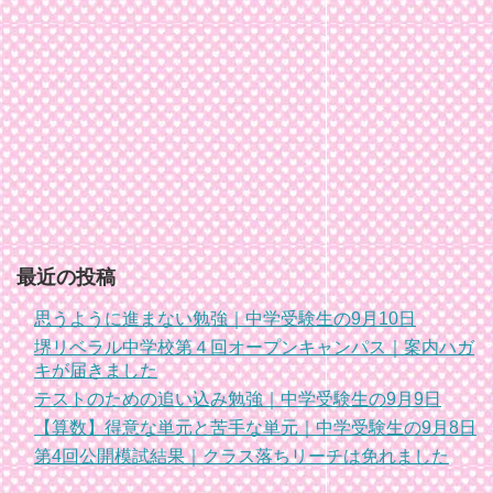
最近の投稿
思うように進まない勉強｜中学受験生の9月10日
堺リベラル中学校第４回オープンキャンパス｜案内ハガ
キが届きました
テストのための追い込み勉強｜中学受験生の9月9日
【算数】得意な単元と苦手な単元｜中学受験生の9月8日
第4回公開模試結果｜クラス落ちリーチは免れました