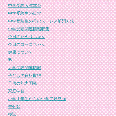
中学受験入試本番
中学受験生の日常
中学受験生の母のストレス解消方法
中学受験関連情報収集
今日のたぬりちゃん
今日のコッコちゃん
健康について
塾
大学受験関連情報
子どもの資格取得
子供の能力開発
家庭学習
小学１年生からの中学受験勉強
未分類
模試