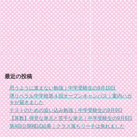
最近の投稿
思うように進まない勉強｜中学受験生の9月10日
堺リベラル中学校第４回オープンキャンパス｜案内ハガ
キが届きました
テストのための追い込み勉強｜中学受験生の9月9日
【算数】得意な単元と苦手な単元｜中学受験生の9月8日
第4回公開模試結果｜クラス落ちリーチは免れました