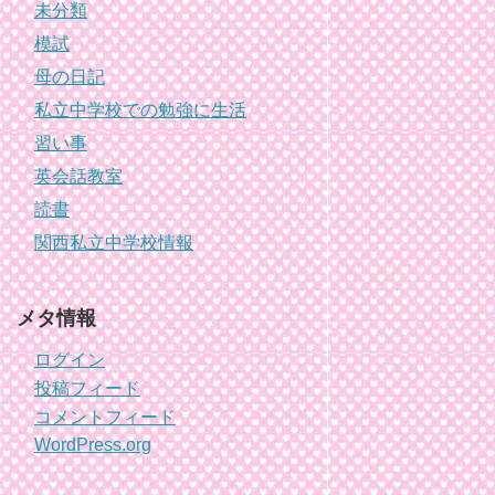
未分類
模試
母の日記
私立中学校での勉強に生活
習い事
英会話教室
読書
関西私立中学校情報
メタ情報
ログイン
投稿フィード
コメントフィード
WordPress.org