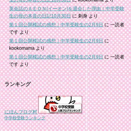
英会話のＡＥＯＮ(イーオン)を退会した理由｜中学受験
生の母の本音の日記10月30日
に
刺身
より
第１回公開模試の感想｜中学受験生の2月9日
に
一読者
です
より
第１回公開模試の感想｜中学受験生の2月9日
に
kookomama
より
第１回公開模試の感想｜中学受験生の2月9日
に
一読者
です
より
ランキング
にほんブログ村
中学校受験ランキング