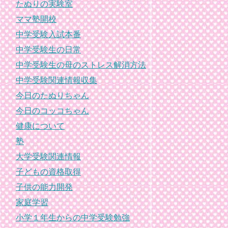
たぬりの実験室
ママ塾開校
中学受験入試本番
中学受験生の日常
中学受験生の母のストレス解消方法
中学受験関連情報収集
今日のたぬりちゃん
今日のコッコちゃん
健康について
塾
大学受験関連情報
子どもの資格取得
子供の能力開発
家庭学習
小学１年生からの中学受験勉強