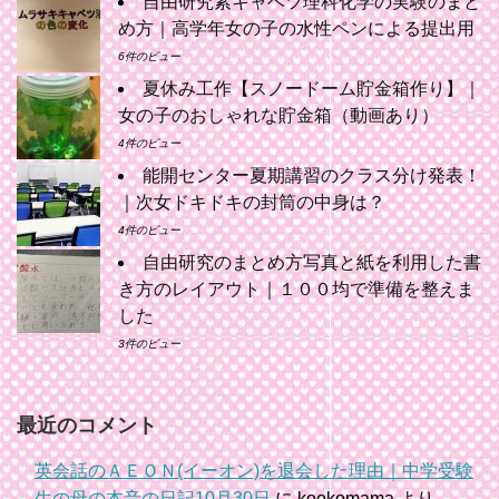
自由研究紫キャベツ理科化学の実験のまと
め方｜高学年女の子の水性ペンによる提出用
6件のビュー
夏休み工作【スノードーム貯金箱作り】｜
女の子のおしゃれな貯金箱（動画あり）
4件のビュー
能開センター夏期講習のクラス分け発表！
｜次女ドキドキの封筒の中身は？
4件のビュー
自由研究のまとめ方写真と紙を利用した書
き方のレイアウト｜１００均で準備を整えま
した
3件のビュー
最近のコメント
英会話のＡＥＯＮ(イーオン)を退会した理由｜中学受験
生の母の本音の日記10月30日
に
kookomama
より