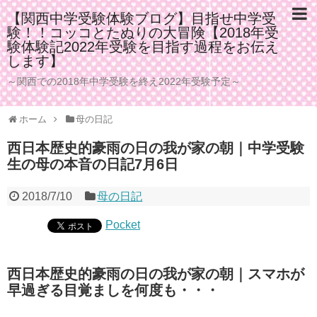
【関西中学受験体験ブログ】目指せ中学受
験！！コッコとたぬりの大冒険【2018年受
験体験記2022年受験を目指す過程をお伝え
します】
～関西での2018年中学受験を終え2022年受験予定～
ホーム
母の日記
西日本歴史的豪雨の日の我が家の朝｜中学受験
生の母の本音の日記7月6日
2018/7/10
母の日記
Pocket
西日本歴史的豪雨の日の我が家の朝｜スマホが
早過ぎる目覚ましを何度も・・・