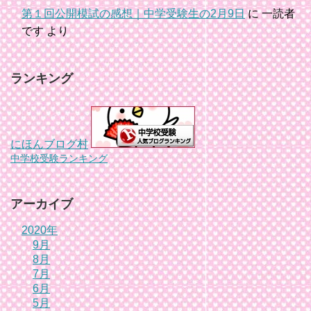
第１回公開模試の感想｜中学受験生の2月9日
に
一読者
です
より
ランキング
にほんブログ村
中学校受験ランキング
アーカイブ
2020年
9月
8月
7月
6月
5月