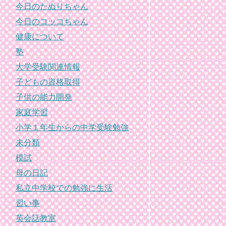
今日のたぬりちゃん
今日のコッコちゃん
健康について
塾
大学受験関連情報
子どもの資格取得
子供の能力開発
家庭学習
小学１年生からの中学受験勉強
未分類
模試
母の日記
私立中学校での勉強に生活
習い事
英会話教室