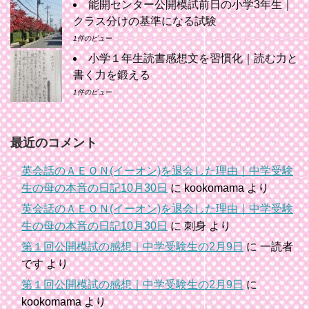
能開センター公開模試前日の小学3年生｜
クラス分けの基準になる試験
1件のビュー
小学１年生読書感想文を習慣化｜読む力と
書く力を鍛える
1件のビュー
最近のコメント
英会話のＡＥＯＮ(イーオン)を退会した理由｜中学受験
生の母の本音の日記10月30日
に
kookomama
より
英会話のＡＥＯＮ(イーオン)を退会した理由｜中学受験
生の母の本音の日記10月30日
に
刺身
より
第１回公開模試の感想｜中学受験生の2月9日
に
一読者
です
より
第１回公開模試の感想｜中学受験生の2月9日
に
kookomama
より