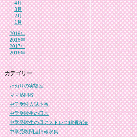
4月
3月
2月
1月
2019年
2018年
2017年
2016年
カテゴリー
たぬりの実験室
ママ塾開校
中学受験入試本番
中学受験生の日常
中学受験生の母のストレス解消方法
中学受験関連情報収集