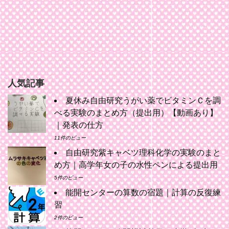
人気記事
夏休み自由研究うがい薬でビタミンＣを調
べる実験のまとめ方（提出用）【動画あり】
｜発表の仕方
11件のビュー
自由研究紫キャベツ理科化学の実験のまと
め方｜高学年女の子の水性ペンによる提出用
5件のビュー
能開センターの算数の宿題｜計算の反復練
習
2件のビュー