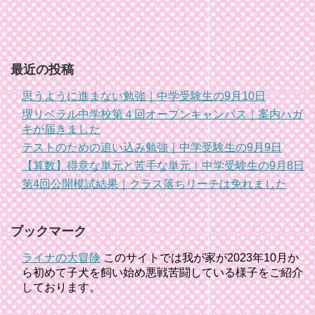
最近の投稿
思うように進まない勉強｜中学受験生の9月10日
堺リベラル中学校第４回オープンキャンパス｜案内ハガ
キが届きました
テストのための追い込み勉強｜中学受験生の9月9日
【算数】得意な単元と苦手な単元｜中学受験生の9月8日
第4回公開模試結果｜クラス落ちリーチは免れました
ブックマーク
ライナの大冒険
このサイトでは我が家が2023年10月か
ら初めて子犬を飼い始め悪戦苦闘している様子をご紹介
しております。