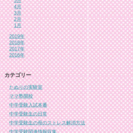
5月
4月
3月
2月
1月
2019年
2018年
2017年
2016年
カテゴリー
たぬりの実験室
ママ塾開校
中学受験入試本番
中学受験生の日常
中学受験生の母のストレス解消方法
中学受験関連情報収集