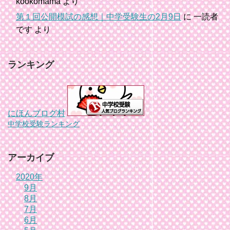
kookomama
より
第１回公開模試の感想｜中学受験生の2月9日
に
一読者
です
より
ランキング
にほんブログ村
中学校受験ランキング
アーカイブ
2020年
9月
8月
7月
6月