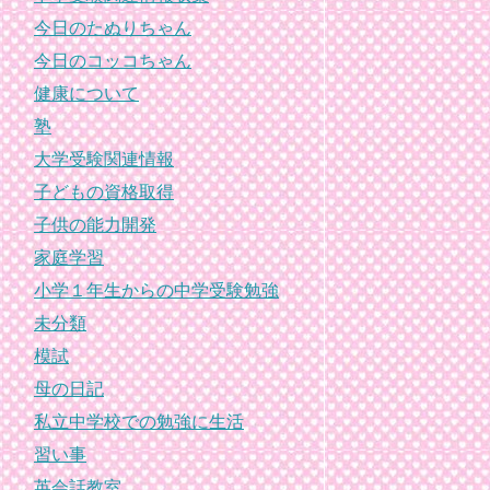
今日のたぬりちゃん
今日のコッコちゃん
健康について
塾
大学受験関連情報
子どもの資格取得
子供の能力開発
家庭学習
小学１年生からの中学受験勉強
未分類
模試
母の日記
私立中学校での勉強に生活
習い事
英会話教室