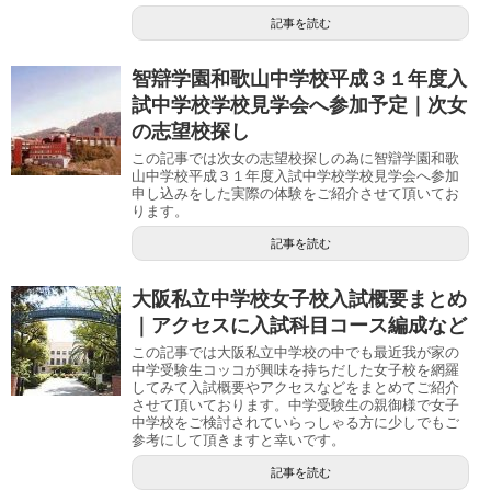
記事を読む
智辯学園和歌山中学校平成３１年度入
試中学校学校見学会へ参加予定｜次女
の志望校探し
この記事では次女の志望校探しの為に智辯学園和歌
山中学校平成３１年度入試中学校学校見学会へ参加
申し込みをした実際の体験をご紹介させて頂いてお
ります。
記事を読む
大阪私立中学校女子校入試概要まとめ
｜アクセスに入試科目コース編成など
この記事では大阪私立中学校の中でも最近我が家の
中学受験生コッコが興味を持ちだした女子校を網羅
してみて入試概要やアクセスなどをまとめてご紹介
させて頂いております。中学受験生の親御様で女子
中学校をご検討されていらっしゃる方に少しでもご
参考にして頂きますと幸いです。
記事を読む