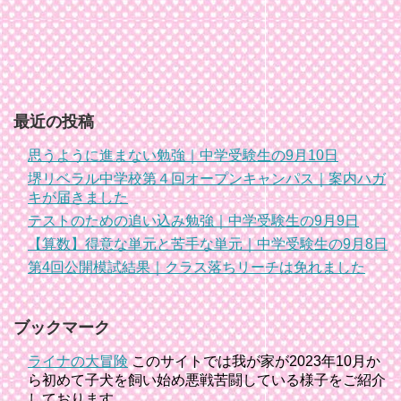
最近の投稿
思うように進まない勉強｜中学受験生の9月10日
堺リベラル中学校第４回オープンキャンパス｜案内ハガ
キが届きました
テストのための追い込み勉強｜中学受験生の9月9日
【算数】得意な単元と苦手な単元｜中学受験生の9月8日
第4回公開模試結果｜クラス落ちリーチは免れました
ブックマーク
ライナの大冒険
このサイトでは我が家が2023年10月か
ら初めて子犬を飼い始め悪戦苦闘している様子をご紹介
しております。