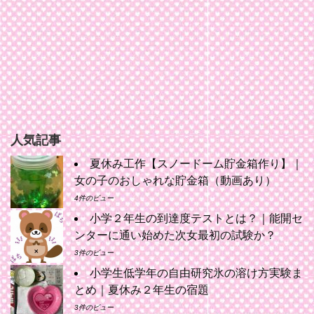
人気記事
夏休み工作【スノードーム貯金箱作り】｜
女の子のおしゃれな貯金箱（動画あり）
4件のビュー
小学２年生の到達度テストとは？｜能開セ
ンターに通い始めた次女最初の試験か？
3件のビュー
小学生低学年の自由研究氷の溶け方実験ま
とめ｜夏休み２年生の宿題
3件のビュー