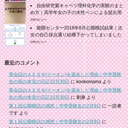
自由研究紫キャベツ理科化学の実験のまと
め方｜高学年女の子の水性ペンによる提出用
3件のビュー
能開センター2018年8月公開模試結果｜次
女の自己採点通り結構下がってしまいました
2件のビュー
最近のコメント
英会話のＡＥＯＮ(イーオン)を退会した理由｜中学受験
生の母の本音の日記10月30日
に
kookomama
より
英会話のＡＥＯＮ(イーオン)を退会した理由｜中学受験
生の母の本音の日記10月30日
に
刺身
より
第１回公開模試の感想｜中学受験生の2月9日
に
一読者
です
より
第１回公開模試の感想｜中学受験生の2月9日
に