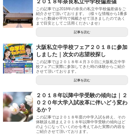
２０１８年奈良私立中学校偏差値
この記事では2018年の奈良の私立中学校偏差値をご
紹介させて頂いております。（様々な情報から1番多
かった数値や平均で掲載させて頂きましたのであく
まで目安としてご活用くださいませ）
記事を読む
大阪私立中学校フェア２０１８に参加
しました｜次女の志望校探し
この記事では２０１８年４月３０日に大阪私立中学
校フェアに実際に参加してきた時の体験からご紹介
させて頂いております。
記事を読む
２０１８年以降中学受験の傾向は｜２
０２０年大学入試改革に伴いどう変わ
るか？
この記事では２０１８年度の中学入試を終え、その
体験談も踏まえ２０１８年以降中学受験の傾向はど
のようになっていくのかを考えてみた実際の内容を
ご紹介させて頂いております。