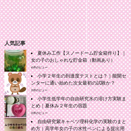
人気記事
夏休み工作【スノードーム貯金箱作り】｜
女の子のおしゃれな貯金箱（動画あり）
4件のビュー
小学２年生の到達度テストとは？｜能開セ
ンターに通い始めた次女最初の試験か？
3件のビュー
小学生低学年の自由研究氷の溶け方実験ま
とめ｜夏休み２年生の宿題
3件のビュー
自由研究紫キャベツ理科化学の実験のまと
め方｜高学年女の子の水性ペンによる提出用