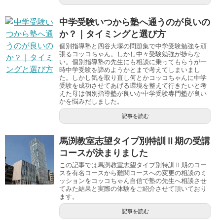
中学受験いつから塾へ通うのが良いの
か？｜タイミングと選び方
個別指導塾と四谷大塚の問題集で中学受験勉強を頑
張るコッコちゃん。しかし中々受験勉強が捗らな
い。個別指導塾の先生にも相談に乗ってもらうが一
時中学受験を諦めようかとまで考えてしまいまし
た。しかし気を取り直し何とかコッコちゃんに中学
受験を成功させてあげる環境を整えて行きたいと考
えた母は個別指導塾が良いか中学受験専門塾が良い
かを悩みだしました。
記事を読む
馬渕教室志望タイプ別特訓Ⅱ期の受講
コースが決まりました
この記事では馬渕教室志望タイプ別特訓Ⅱ期のコー
スを有名コースから難関コースへの変更の相談のミ
ッションをコッコちゃん自信で塾の先生へ相談させ
てみた結果と実際の体験をご紹介させて頂いており
ます。
記事を読む