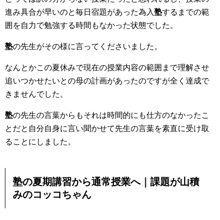
進み具合が早いのと毎日宿題があった為入
塾
するまでの範
囲
を自力で勉強する時間もなかった状態でした。
塾
の先生がその様に言ってくださいました。
なんとかこの夏休みで現在の授業内容の範囲まで理解させ
追いつか
せたいとの母の計画があったのですが全く達成で
きませんでした。
塾
の先生の言葉からもそれは時間的にも仕方のなかったこ
とだと自分自身に言い聞かせて先生の言葉を素直に受け取
るこ
とにしました。
塾
の
夏期講習
から
通常授業
へ｜課題が山積
みのコッコちゃん