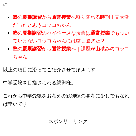
に
塾
の
夏期講習
から
通常授業
へ移り変わる時期正直大変
だったと思うコッコちゃん
塾
の
夏期講習
のハイペースな授業は
通常授業
でもつい
ていけないコッコちゃんには厳し過ぎた？
塾
の
夏期講習
から
通常授業
へ｜課題が山積みのコッコ
ちゃん
以上の項目に沿ってご紹介させて頂きます。
中学受験を目指さられる親御様。
これから中学受験をお考えの親御様の参考に少しでもなれ
ば幸いです。
スポンサーリンク