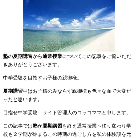
塾
の
夏期講習
から
通常授業
についてこの記事をご覧いただ
きありがとうございます。
中学受験を目指すお子様の親御様。
夏期講習
中はお子様のみならず親御様も色々な面で大変だ
ったと思います。
目指せ中学受験！サイト管理人のコッコママと申します。
この記事では
塾
が
夏期講習
を終え通常授業へ移り変わり学
校も２学期が始まるこの時期の過ごし方を私の体験談を元