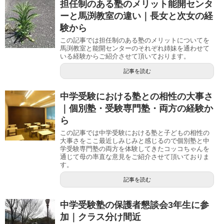
担任制のある塾のメリット能開センタ
ーと馬渕教室の違い｜長女と次女の経
験から
この記事では担任制のある塾のメリットについてを
馬渕教室と能開センターのそれぞれ姉妹を通わせて
いる経験からご紹介させて頂いております。
記事を読む
中学受験における塾との相性の大事さ
｜個別塾・受験専門塾・両方の経験か
ら
この記事では中学受験における塾と子どもの相性の
大事さをここ最近しみじみと感じるので個別塾と中
学受験専門塾の両方を体験してきたコッコちゃんを
通じて母の率直な意見をご紹介させて頂いておりま
す。
記事を読む
中学受験塾の保護者懇談会3年生に参
加｜クラス分け間近