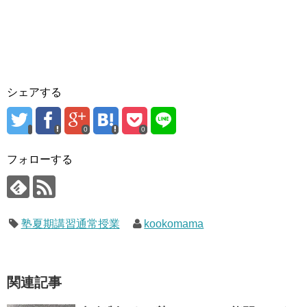
シェアする
0
0
フォローする
塾夏期講習通常授業
kookomama
関連記事