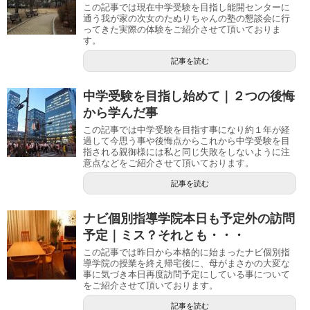
この記事では現在中学受験を目指し能開センターに
通う我が家の次女のたぬりちゃんの塾の懇談会に行
ってきた実際の体験をご紹介させて頂いておりま
す。
記事を読む
中学受験を目指し始めて｜２つの後悔
から学んだ事
この記事では中学受験を目指す事になり約１年が経
過して今思う事や後悔点からこれから中学受験を目
指される親御様には私と同じ失敗をしないように注
意点などをご紹介させて頂いております。
記事を読む
ナビ個別指導学院本日も予定外の訪問
予定｜ミス？それとも・・・
この記事では昨日から本格的に始まったナビ個別指
導学院の授業を終え帰宅後に、母がまさかの大変な
事に気づき本日再度訪問予定にしている事について
をご紹介させて頂いております。
記事を読む