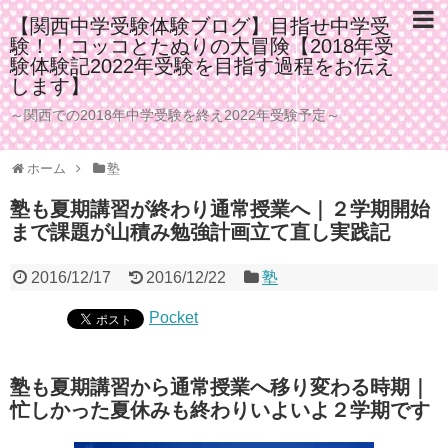
【関西中学受験体験ブログ】目指せ中学受
験！！コッコとたぬりの大冒険【2018年受
験体験記2022年受験を目指す過程をお伝え
します】
～関西での2018年中学受験を終え2022年受験予定～
ホーム
塾
塾も夏期講習が終わり通常授業へ｜２学期開始
まで課題が山積み勉強計画立て直し実践記
2016/12/17
2016/12/22
塾
Pocket
塾も夏期講習から通常授業へ移り変わる時期｜
忙しかった夏休みも終わりいよいよ２学期です