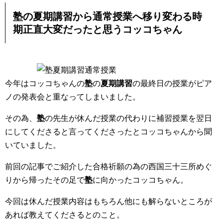
塾
の
夏期講習
から
通常授業
へ移り変わる時
期正直大変だったと思うコッコちゃん
今年はコッコちゃんの
塾
の
夏期講習
の最終日の授業がピア
ノの発表会と重
なってしまいました。
その為、
塾
の先生が休んだ授業の代わりに補習授業を翌日
にしてくださると言ってくださったと
コッコちゃんから聞
いていました。
前回の記事でご紹介した合格祈願の為の西国三十三所めぐ
りから帰ったその足で
塾
に向かったコッコちゃん
。
今回は休んだ授業内容はもちろん他にも解らないところが
あれば教
えてくださるとのこと。