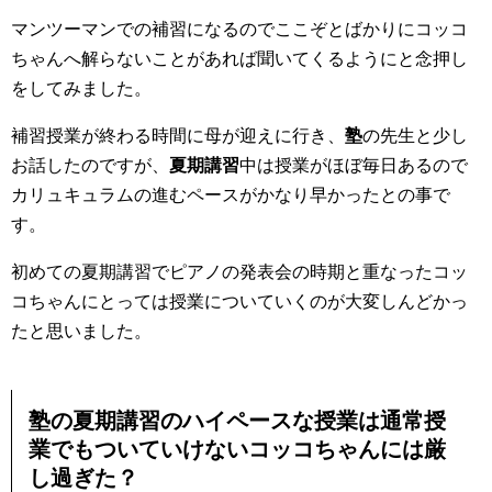
マンツーマンでの補習になるのでここぞとばかりにコッコ
ちゃんへ
解らないことがあれば聞いてくるようにと念押し
をしてみました。
補習授業が終わる時間に母が迎えに行き、
塾
の先生と少し
お話したのですが、
夏期講習
中は授業がほぼ毎日あるので
カリュキュラムの進むペース
がかなり早かったとの事で
す。
初めての夏期講習でピアノの発表会の時期と重なったコッ
コちゃんにとっては授業についていくのが大変しんどかっ
たと
思いました。
塾
の
夏期講習
のハイペースな授業は
通常授
業
でもついていけないコッコちゃんには厳
し過ぎた？