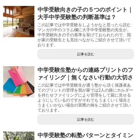
中学受験向きの子の５つのポイント｜
大手中学受験塾の判断基準は？
この記事では中学受験をしようかなと思ったら読む
マンガの中のコラム欄に大手中学受験塾の先生が、
中学受験向きの子の基準を挙げておられたので、我
が家の受験生とも見比べながらご紹介させて頂いて
おります。
記事を読む
中学受験生塾からの連絡プリントのフ
ァイリング｜無くなさい行動の大切さ
この記事では中学受験生が通う塾から頂く保護者あ
てのプリントの管理を我が家では2人の娘にホルダー
を持たせファイリングにより管理をして親に見せる
ようにしているのですがそれでもうまくいく場合と
うまくいかない場合の実際の例をご紹介させて頂い
ております。
記事を読む
中学受験塾の転塾パターンとタイミン