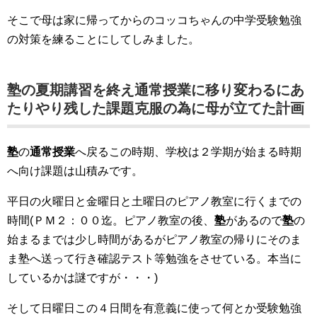
そこで母は家に帰ってからのコッコちゃんの中学受験勉強
の対策を練ることにしてしみました。
塾の夏期講習を終え通常授業に移り変わるにあ
たりやり残した課題克服の為に母が立てた計画
塾
の
通常授業
へ戻るこの時期、学校は２学期が始まる時期
へ向け課題は山積みです。
平日の火曜日と金曜日と土曜日のピアノ教室に行くまでの
時間(ＰＭ２：００迄。ピアノ教室の後、
塾
があるので
塾
の
始まるまでは少し時間があるがピアノ教室の帰りにそのま
ま塾へ送って行き確認テスト等勉強をさせている。本当に
しているかは謎ですが・・・)
そして日曜日この４日間を有意義に使って何とか受験勉強