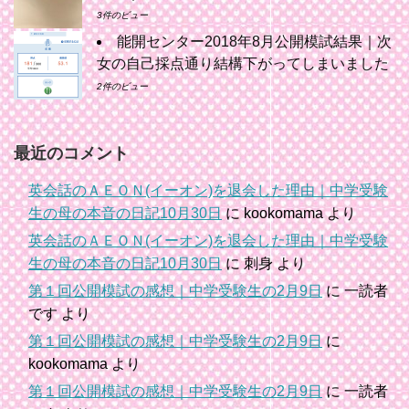
3件のビュー
能開センター2018年8月公開模試結果｜次
女の自己採点通り結構下がってしまいました
2件のビュー
最近のコメント
英会話のＡＥＯＮ(イーオン)を退会した理由｜中学受験
生の母の本音の日記10月30日
に
kookomama
より
英会話のＡＥＯＮ(イーオン)を退会した理由｜中学受験
生の母の本音の日記10月30日
に
刺身
より
第１回公開模試の感想｜中学受験生の2月9日
に
一読者
です
より
第１回公開模試の感想｜中学受験生の2月9日
に
kookomama
より
第１回公開模試の感想｜中学受験生の2月9日
に
一読者