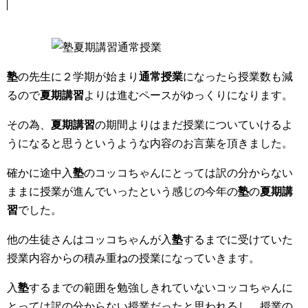
塾
の先生に２学期が始まり
通常授業
になったら授業数も減
るので
夏期講習
よりは進むペースがゆっくりになります。
その為、
夏期講習
の期間よりはまだ授業についていけるよ
うになると思うと
いうような内容のお言葉を頂きました。
確かに途中入
塾
のコッコちゃんにとっては訳の分からない
ままに授業が進んで
いったという感じの今年の
塾
の
夏期講
習
でした。
他の生徒さんはコッコちゃんが入
塾
するまでに受けていた
授業内容
からの積み重ねの授業になっていきます。
入
塾
するまでの範囲を勉強しきれていないコッコちゃんに
とっては
訳の分からない授業だったと思われるし、
授業の