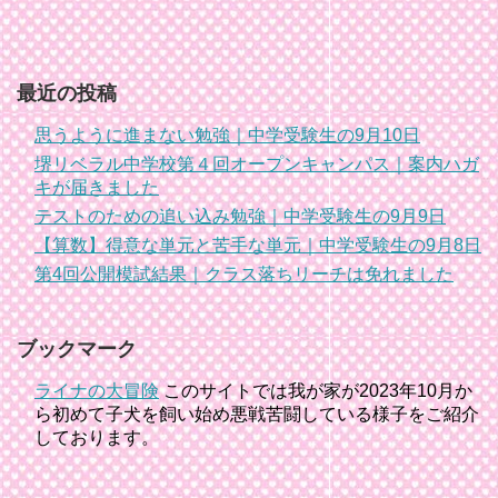
最近の投稿
思うように進まない勉強｜中学受験生の9月10日
堺リベラル中学校第４回オープンキャンパス｜案内ハガ
キが届きました
テストのための追い込み勉強｜中学受験生の9月9日
【算数】得意な単元と苦手な単元｜中学受験生の9月8日
第4回公開模試結果｜クラス落ちリーチは免れました
ブックマーク
ライナの大冒険
このサイトでは我が家が2023年10月か
ら初めて子犬を飼い始め悪戦苦闘している様子をご紹介
しております。