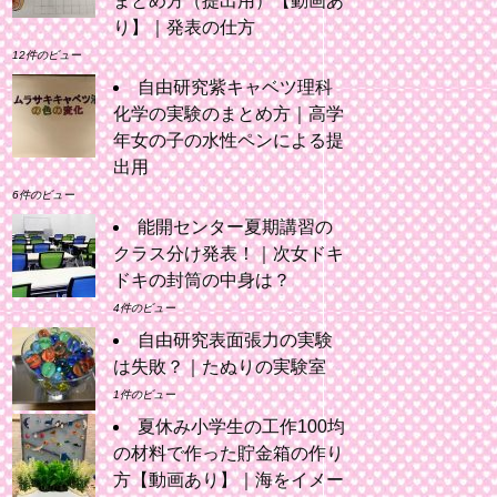
まとめ方（提出用）【動画あ
り】｜発表の仕方
12件のビュー
自由研究紫キャベツ理科
化学の実験のまとめ方｜高学
年女の子の水性ペンによる提
出用
6件のビュー
能開センター夏期講習の
クラス分け発表！｜次女ドキ
ドキの封筒の中身は？
4件のビュー
自由研究表面張力の実験
は失敗？｜たぬりの実験室
1件のビュー
夏休み小学生の工作100均
の材料で作った貯金箱の作り
方【動画あり】｜海をイメー