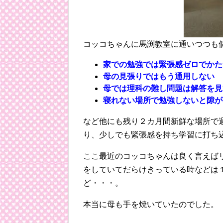
コッコちゃんに馬渕教室に通いつつも
家での勉強では緊張感ゼロでかた
母の見張りではもう通用しない
母では理科の難し問題は解答を見
寝れない場所で勉強しないと隙が
など他にも残り２カ月間新鮮な場所で
り、少しでも緊張感を持ち学習に打ち
ここ最近のコッコちゃんは良く言えば
をしていてだらけきっている時などは
ど・・・。
本当に母も手を焼いていたのでした。