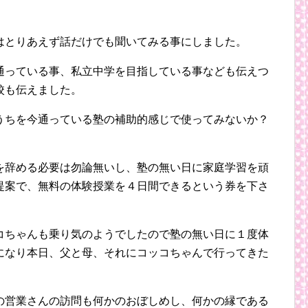
はとりあえず話だけでも聞いてみる事にしました。
通っている事、私立中学を目指している事なども伝えつ
校も伝えました。
うちを今通っている塾の補助的感じで使ってみないか？
を辞める必要は勿論無いし、塾の無い日に家庭学習を頑
提案で、無料の体験授業を４日間できるという券を下さ
コちゃんも乗り気のようでしたので塾の無い日に１度体
になり本日、父と母、それにコッコちゃんで行ってきた
の営業さんの訪問も何かのおぼしめし、何かの縁である