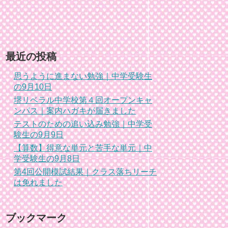
最近の投稿
思うように進まない勉強｜中学受験生
の9月10日
堺リベラル中学校第４回オープンキャ
ンパス｜案内ハガキが届きました
テストのための追い込み勉強｜中学受
験生の9月9日
【算数】得意な単元と苦手な単元｜中
学受験生の9月8日
第4回公開模試結果｜クラス落ちリーチ
は免れました
ブックマーク