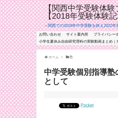
【関西中学受験体験
【2018年受験体験
～関西での2018年中学受験を終え2022
お問い合わせ
サイト案内所
プライバシー
小学生夏休み自由研究理科の実験動画まとめ｜
ホーム
塾
中学受験個別指導塾
として
Pocket