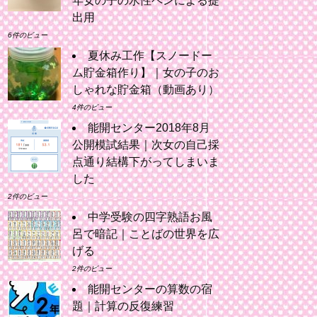
年女の子の水性ペンによる提
出用
6件のビュー
夏休み工作【スノードー
ム貯金箱作り】｜女の子のお
しゃれな貯金箱（動画あり）
4件のビュー
能開センター2018年8月
公開模試結果｜次女の自己採
点通り結構下がってしまいま
した
2件のビュー
中学受験の四字熟語お風
呂で暗記｜ことばの世界を広
げる
2件のビュー
能開センターの算数の宿
題｜計算の反復練習