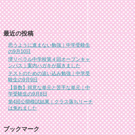
最近の投稿
思うように進まない勉強｜中学受験生
の9月10日
堺リベラル中学校第４回オープンキャ
ンパス｜案内ハガキが届きました
テストのための追い込み勉強｜中学受
験生の9月9日
【算数】得意な単元と苦手な単元｜中
学受験生の9月8日
第4回公開模試結果｜クラス落ちリーチ
は免れました
ブックマーク