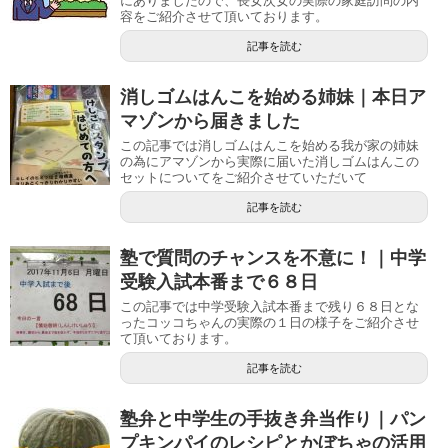
にありましたので、長女次女の実際の家庭訪問の内
容をご紹介させて頂いております。
記事を読む
消しゴムはんこを始める姉妹｜本日ア
マゾンから届きました
この記事では消しゴムはんこを始める我が家の姉妹
の為にアマゾンから実際に届いた消しゴムはんこの
セットについてをご紹介させていただいて
記事を読む
塾で質問のチャンスを不意に！｜中学
受験入試本番まで６８日
この記事では中学受験入試本番まで残り６８日とな
ったコッコちゃんの実際の１日の様子をご紹介させ
て頂いております。
記事を読む
塾弁と中学生の手抜き弁当作り｜パン
プキンパイのレシピとかぼちゃの活用