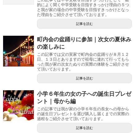
的によく聞く中学受験を目指すきっかけ理由の５つ
と我が家の場合の中学受験を目指すきっかけとなっ
た理由をご紹介させて頂いております。
記事を読む
町内会の盆踊りに参加｜次女の夏休み
の楽しみに
この記事では父の実家で町内会の盆踊りが８月１２
日、１３日とありますので祖母に連れて行ってもら
った我が家の次女たぬりの実際の体験をご紹介させ
て頂いております。
記事を読む
小学６年生の女の子への誕生日プレゼ
ント｜母から編
この記事では我が家の小学６年生の長女への母から
の誕生日プレゼントを選び購入し届くまでの実際の
過程をご紹介させて頂いております。
記事を読む