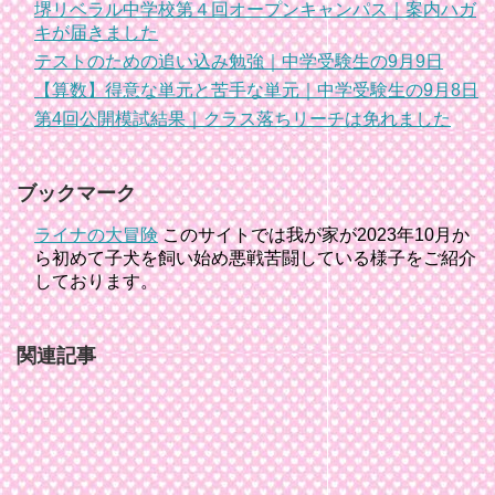
堺リベラル中学校第４回オープンキャンパス｜案内ハガ
キが届きました
テストのための追い込み勉強｜中学受験生の9月9日
【算数】得意な単元と苦手な単元｜中学受験生の9月8日
第4回公開模試結果｜クラス落ちリーチは免れました
ブックマーク
ライナの大冒険
このサイトでは我が家が2023年10月か
ら初めて子犬を飼い始め悪戦苦闘している様子をご紹介
しております。
関連記事