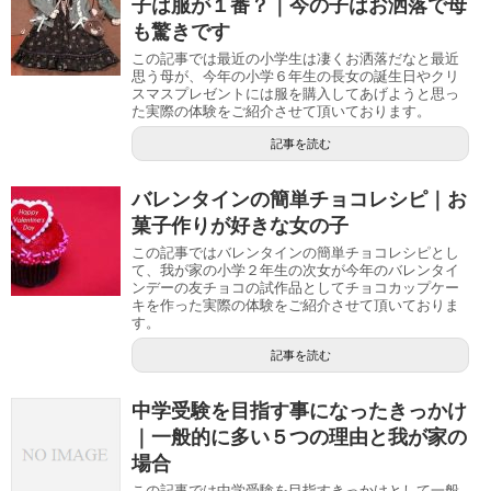
子は服が１番？｜今の子はお洒落で母
も驚きです
この記事では最近の小学生は凄くお洒落だなと最近
思う母が、今年の小学６年生の長女の誕生日やクリ
スマスプレゼントには服を購入してあげようと思っ
た実際の体験をご紹介させて頂いております。
記事を読む
バレンタインの簡単チョコレシピ｜お
菓子作りが好きな女の子
この記事ではバレンタインの簡単チョコレシピとし
て、我が家の小学２年生の次女が今年のバレンタイ
ンデーの友チョコの試作品としてチョコカップケー
キを作った実際の体験をご紹介させて頂いておりま
す。
記事を読む
中学受験を目指す事になったきっかけ
｜一般的に多い５つの理由と我が家の
場合
この記事では中学受験を目指すきっかけとして一般