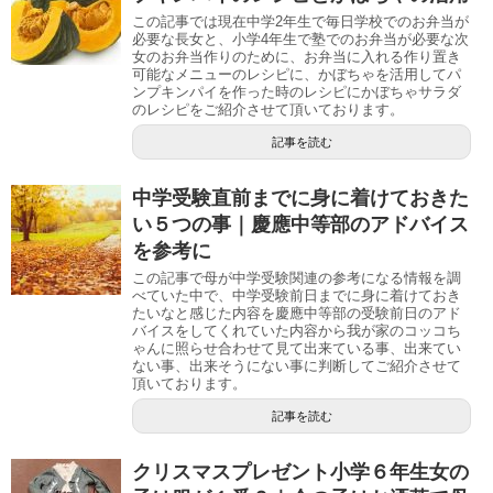
この記事では現在中学2年生で毎日学校でのお弁当が
必要な長女と、小学4年生で塾でのお弁当が必要な次
女のお弁当作りのために、お弁当に入れる作り置き
可能なメニューのレシピに、かぼちゃを活用してパ
ンプキンパイを作った時のレシピにかぼちゃサラダ
のレシピをご紹介させて頂いております。
記事を読む
中学受験直前までに身に着けておきた
い５つの事｜慶應中等部のアドバイス
を参考に
この記事で母が中学受験関連の参考になる情報を調
べていた中で、中学受験前日までに身に着けておき
たいなと感じた内容を慶應中等部の受験前日のアド
バイスをしてくれていた内容から我が家のコッコち
ゃんに照らせ合わせて見て出来ている事、出来てい
ない事、出来そうにない事に判断してご紹介させて
頂いております。
記事を読む
クリスマスプレゼント小学６年生女の