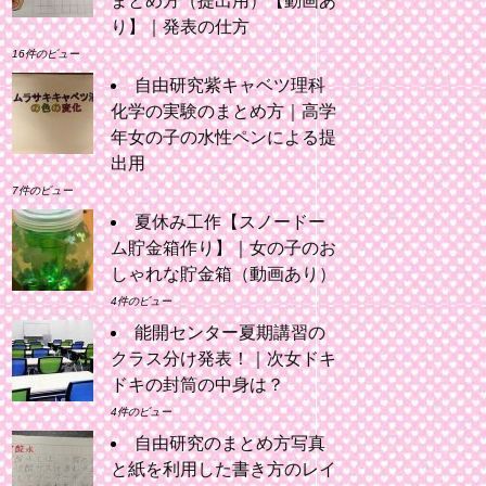
まとめ方（提出用）【動画あ
り】｜発表の仕方
16件のビュー
自由研究紫キャベツ理科
化学の実験のまとめ方｜高学
年女の子の水性ペンによる提
出用
7件のビュー
夏休み工作【スノードー
ム貯金箱作り】｜女の子のお
しゃれな貯金箱（動画あり）
4件のビュー
能開センター夏期講習の
クラス分け発表！｜次女ドキ
ドキの封筒の中身は？
4件のビュー
自由研究のまとめ方写真
と紙を利用した書き方のレイ