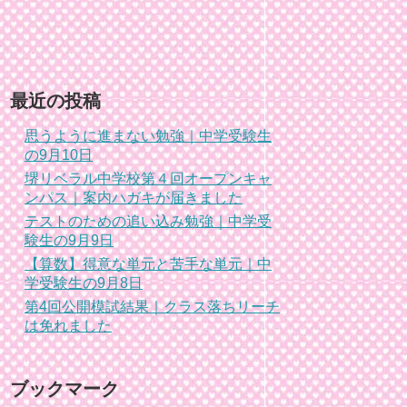
最近の投稿
思うように進まない勉強｜中学受験生
の9月10日
堺リベラル中学校第４回オープンキャ
ンパス｜案内ハガキが届きました
テストのための追い込み勉強｜中学受
験生の9月9日
【算数】得意な単元と苦手な単元｜中
学受験生の9月8日
第4回公開模試結果｜クラス落ちリーチ
は免れました
ブックマーク