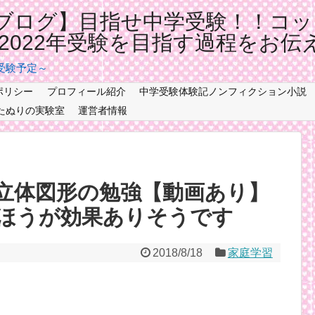
ブログ】目指せ中学受験！！コッ
記2022年受験を目指す過程をお伝
年受験予定～
ポリシー
プロフィール紹介
中学受験体験記ノンフィクション小説
たぬりの実験室
運営者情報
立体図形の勉強【動画あり】
ほうが効果ありそうです
2018/8/18
家庭学習