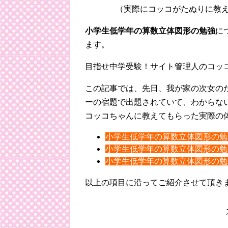
（実際にコッコがたぬりに教
小学生低学年の算数立体図形の勉強
に
ます。
目指せ中学受験！サイト管理人のコッ
この記事では、先日、我が家の次女の
ーの宿題で出題されていて、わからな
コッコちゃんに教えてもらった実際の
小学生低学年の算数立体図形の勉
小学生低学年の算数立体図形の勉
小学生低学年の算数立体図形の勉
以上の項目に沿ってご紹介させて頂き