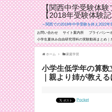
【関西中学受験体験
【2018年受験体験
～関西での2018年中学受験を終え2022
お問い合わせ
サイト案内所
プライバシー
小学生夏休み自由研究理科の実験動画まとめ｜
ホーム
家庭学習
小学生低学年の算数
｜親より姉が教える
Pocket