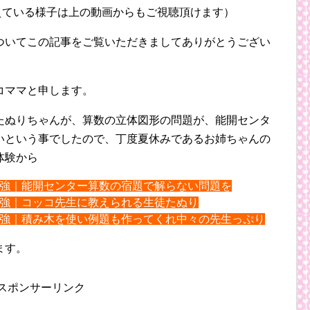
えている様子は上の動画からもご視聴頂けます）
ついてこの記事をご覧いただきましてありがとうござい
コママと申します。
たぬりちゃんが、算数の立体図形の問題が、能開センタ
いという事でしたので、丁度夏休みであるお姉ちゃんの
体験から
強｜能開センター算数の宿題で解らない問題を
強｜コッコ先生に教えられる生徒たぬり
強｜積み木を使い例題も作ってくれ中々の先生っぷり
ます。
スポンサーリンク