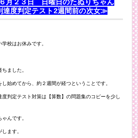
６月２３日 日曜日のたぬりちゃん
到達度判定テスト2週間前の次女≫
小学校はお休みです。
経ちました。
をし始めてから、約２週間が経つということです。
達度判定テスト対策は【算数】の問題集のコピーを少し
ちゃんです。
がします。