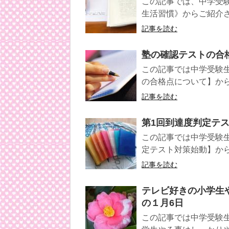
この記事では、中学受
生活習慣》からご紹介
記事を読む
塾の確認テストの合
この記事では中学受験生
の合格点について】か
記事を読む
第1回到達度判定テス
この記事では中学受験生
定テスト対策始動】か
記事を読む
テレビ好きの小学生
の１月6日
この記事では中学受験