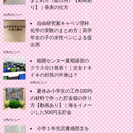
まとめ方（提出用）【動画あ
り】｜発表の仕方
12件のビュー
自由研究紫キャベツ理科
化学の実験のまとめ方｜高学
年女の子の水性ペンによる提
出用
5件のビュー
能開センター夏期講習の
クラス分け発表！｜次女ドキ
ドキの封筒の中身は？
4件のビュー
夏休み小学生の工作100均
の材料で作った貯金箱の作り
方【動画あり】｜海をイメー
ジした500円玉貯金
1件のビュー
小学１年生読書感想文を