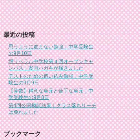
最近の投稿
思うように進まない勉強｜中学受験生
の9月10日
堺リベラル中学校第４回オープンキャ
ンパス｜案内ハガキが届きました
テストのための追い込み勉強｜中学受
験生の9月9日
【算数】得意な単元と苦手な単元｜中
学受験生の9月8日
第4回公開模試結果｜クラス落ちリーチ
は免れました
ブックマーク