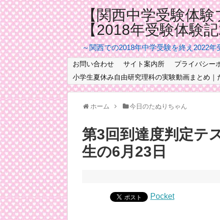
【関西中学受験体験
【2018年受験体験
～関西での2018年中学受験を終え2022
お問い合わせ
サイト案内所
プライバシー
小学生夏休み自由研究理科の実験動画まとめ｜
ホーム
今日のたぬりちゃん
第3回到達度判定テ
生の6月23日
Pocket