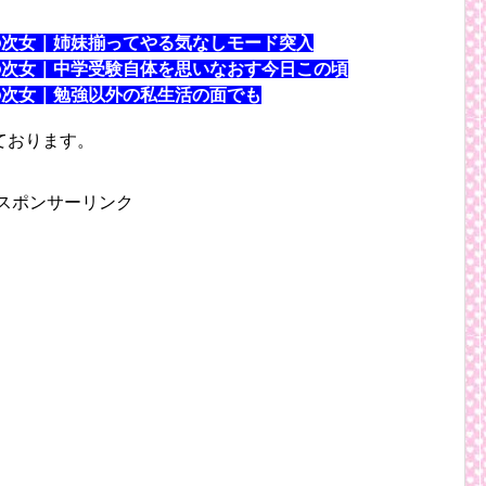
の次女｜姉妹揃ってやる気なしモード突入
の次女｜中学受験自体を思いなおす今日この頃
の次女｜勉強以外の私生活の面でも
ております。
スポンサーリンク