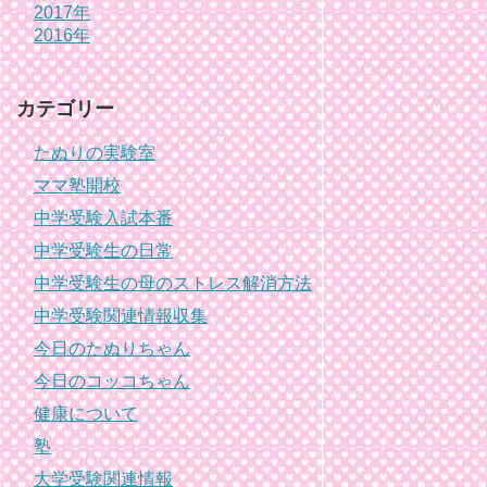
2017年
2016年
カテゴリー
たぬりの実験室
ママ塾開校
中学受験入試本番
中学受験生の日常
中学受験生の母のストレス解消方法
中学受験関連情報収集
今日のたぬりちゃん
今日のコッコちゃん
健康について
塾
大学受験関連情報