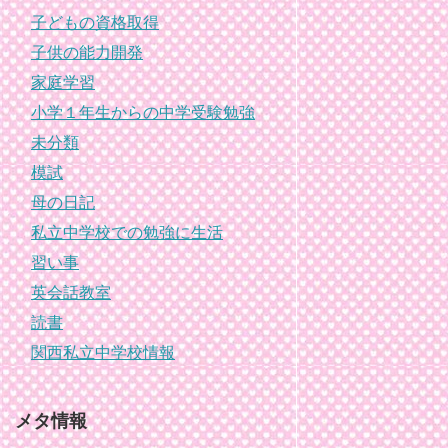
子どもの資格取得
子供の能力開発
家庭学習
小学１年生からの中学受験勉強
未分類
模試
母の日記
私立中学校での勉強に生活
習い事
英会話教室
読書
関西私立中学校情報
メタ情報