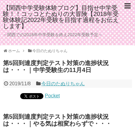
【関西中学受験体験ブログ】目指せ中学受
験！！コッコとたぬりの大冒険【2018年受
験体験記2022年受験を目指す過程をお伝え
します】
～関西での2018年中学受験を終え2022年受験予定～
ホーム
今日のたぬりちゃん
第5回到達度判定テスト対策の進捗状況
は・・・｜中学受験生の11月4日
2019/11/8
今日のたぬりちゃん
Pocket
第5回到達度判定テスト対策の進捗状況
は・・・｜やる気は相変わらずで・・・