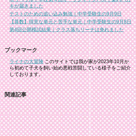
キが届きました
テストのための追い込み勉強｜中学受験生の9月9日
【算数】得意な単元と苦手な単元｜中学受験生の9月8日
第4回公開模試結果｜クラス落ちリーチは免れました
ブックマーク
ライナの大冒険
このサイトでは我が家が2023年10月か
ら初めて子犬を飼い始め悪戦苦闘している様子をご紹介
しております。
関連記事