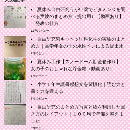
夏休み自由研究うがい薬でビタミンＣを調
べる実験のまとめ方（提出用）【動画あり】
｜発表の仕方
12件のビュー
自由研究紫キャベツ理科化学の実験のまと
め方｜高学年女の子の水性ペンによる提出用
9件のビュー
夏休み工作【スノードーム貯金箱作り】｜
女の子のおしゃれな貯金箱（動画あり）
4件のビュー
小学１年生読書感想文を習慣化｜読む力と
書く力を鍛える
3件のビュー
自由研究のまとめ方写真と紙を利用した書
き方のレイアウト｜１００均で準備を整えま
した
3件のビュー