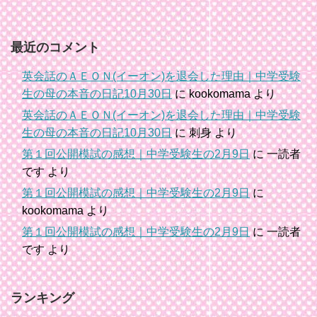
最近のコメント
英会話のＡＥＯＮ(イーオン)を退会した理由｜中学受験
生の母の本音の日記10月30日
に
kookomama
より
英会話のＡＥＯＮ(イーオン)を退会した理由｜中学受験
生の母の本音の日記10月30日
に
刺身
より
第１回公開模試の感想｜中学受験生の2月9日
に
一読者
です
より
第１回公開模試の感想｜中学受験生の2月9日
に
kookomama
より
第１回公開模試の感想｜中学受験生の2月9日
に
一読者
です
より
ランキング