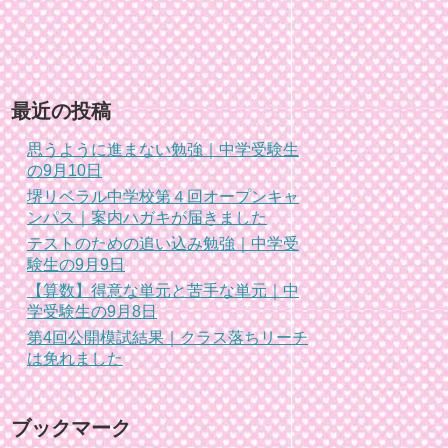
最近の投稿
思うように進まない勉強｜中学受験生
の9月10日
堺リベラル中学校第４回オープンキャ
ンパス｜案内ハガキが届きました
テストのための追い込み勉強｜中学受
験生の9月9日
【算数】得意な単元と苦手な単元｜中
学受験生の9月8日
第4回公開模試結果｜クラス落ちリーチ
は免れました
ブックマーク