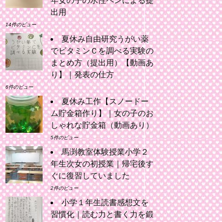
年女の子の水性ペンによる提
出用
14件のビュー
夏休み自由研究うがい薬
でビタミンＣを調べる実験の
まとめ方（提出用）【動画あ
り】｜発表の仕方
6件のビュー
夏休み工作【スノードー
ム貯金箱作り】｜女の子のお
しゃれな貯金箱（動画あり）
5件のビュー
馬渕教室体験授業小学２
年生次女の初授業｜帰宅後す
ぐに復習していました
2件のビュー
小学１年生読書感想文を
習慣化｜読む力と書く力を鍛