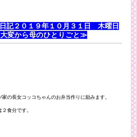
日記２０１９年１０月３１日 木曜日
は大変から母のひとりごと≫
。
が家の長女コッコちゃんのお弁当作りに励みます。
は２食分です。