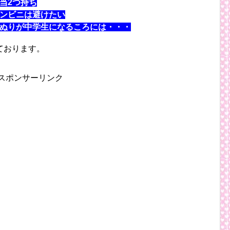
当2つ持ち
ンビニは避けたい
ぬりが中学生になるころには・・・
ております。
スポンサーリンク