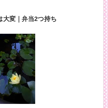
は大変｜弁当2つ持ち