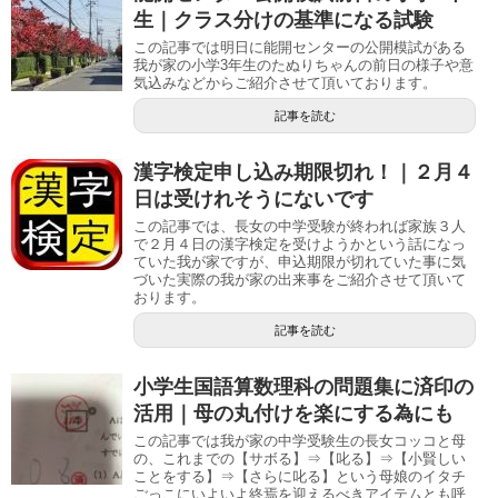
生｜クラス分けの基準になる試験
この記事では明日に能開センターの公開模試がある
我が家の小学3年生のたぬりちゃんの前日の様子や意
気込みなどからご紹介させて頂いております。
記事を読む
漢字検定申し込み期限切れ！｜２月４
日は受けれそうにないです
この記事では、長女の中学受験が終われば家族３人
で２月４日の漢字検定を受けようかという話になっ
ていた我が家ですが、申込期限が切れていた事に気
づいた実際の我が家の出来事をご紹介させて頂いて
おります。
記事を読む
小学生国語算数理科の問題集に済印の
活用｜母の丸付けを楽にする為にも
この記事では我が家の中学受験生の長女コッコと母
の、これまでの【サボる】⇒【叱る】⇒【小賢しい
ことをする】⇒【さらに叱る】という母娘のイタチ
ごっこにいよいよ終焉を迎えるべきアイテムとも呼