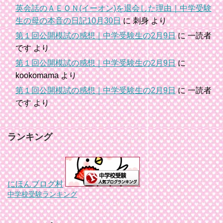
英会話のＡＥＯＮ(イーオン)を退会した理由｜中学受験
生の母の本音の日記10月30日
に
刺身
より
第１回公開模試の感想｜中学受験生の2月9日
に
一読者
です
より
第１回公開模試の感想｜中学受験生の2月9日
に
kookomama
より
第１回公開模試の感想｜中学受験生の2月9日
に
一読者
です
より
ランキング
にほんブログ村
中学校受験ランキング