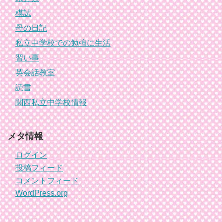
模試
母の日記
私立中学校での勉強に生活
習い事
英会話教室
読書
関西私立中学校情報
メタ情報
ログイン
投稿フィード
コメントフィード
WordPress.org