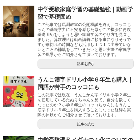
中学受験家庭学習の基礎勉強｜動画学
習で基礎固め
この記事では馬渕教室の公開模試を終え、コッコち
ゃんの基礎学力に不安を感じた母がこの機会に再度
基礎固めをしようと思い家庭学習のやり方を見直し
ました。算数理科は動画講義に頼る事になりそうで
すが細切れの時間なども活用し１つ１つ出来ていな
いところの補填をしていきたいと思い実際の家庭学
習の風景からご紹介させて頂いております。
記事を読む
うんこ漢字ドリル小学６年生も購入｜
国語が苦手のコッコにも
この記事では現在、うんこかん字ドリル小学２年生
を使用しているたぬりちゃんを見て、自分も欲しく
なったのか？小学６年生のコッコちゃんにもうんこ
漢字ドリル６年生を購入することになった経緯を実
際の体験からご紹介させて頂いております。
記事を読む
中学受験理科メダカのふ化についての