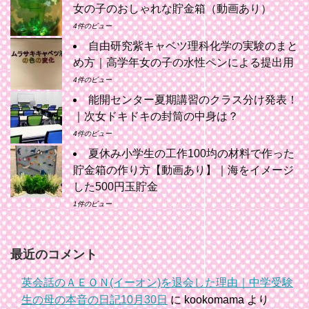
女の子のおしゃれな貯金箱（動画あり）
4件のビュー
自由研究紫キャベツ理科化学の実験のまと
め方｜高学年女の子の水性ペンによる提出用
4件のビュー
能開センター夏期講習のクラス分け発表！
｜次女ドキドキの封筒の中身は？
4件のビュー
夏休み小学生の工作100均の材料で作った
貯金箱の作り方【動画あり】｜海をイメージ
した500円玉貯金
1件のビュー
最近のコメント
英会話のＡＥＯＮ(イーオン)を退会した理由｜中学受験
生の母の本音の日記10月30日
に
kookomama
より