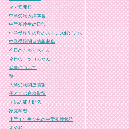
ママ塾開校
中学受験入試本番
中学受験生の日常
中学受験生の母のストレス解消方法
中学受験関連情報収集
今日のたぬりちゃん
今日のコッコちゃん
健康について
塾
大学受験関連情報
子どもの資格取得
子供の能力開発
家庭学習
小学１年生からの中学受験勉強
未分類