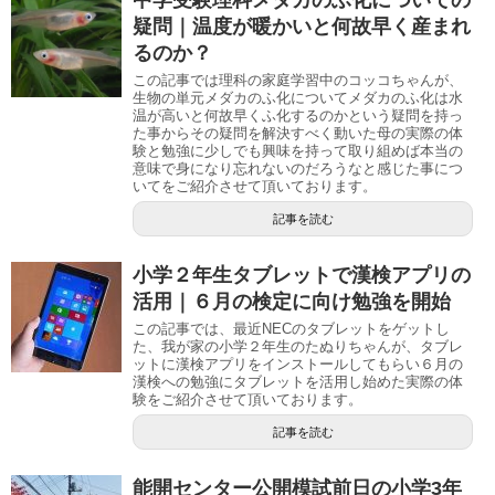
疑問｜温度が暖かいと何故早く産まれ
るのか？
この記事では理科の家庭学習中のコッコちゃんが、
生物の単元メダカのふ化についてメダカのふ化は水
温が高いと何故早くふ化するのかという疑問を持っ
た事からその疑問を解決すべく動いた母の実際の体
験と勉強に少しでも興味を持って取り組めば本当の
意味で身になり忘れないのだろうなと感じた事につ
いてをご紹介させて頂いております。
記事を読む
小学２年生タブレットで漢検アプリの
活用｜６月の検定に向け勉強を開始
この記事では、最近NECのタブレットをゲットし
た、我が家の小学２年生のたぬりちゃんが、タブレ
ットに漢検アプリをインストールしてもらい６月の
漢検への勉強にタブレットを活用し始めた実際の体
験をご紹介させて頂いております。
記事を読む
能開センター公開模試前日の小学3年