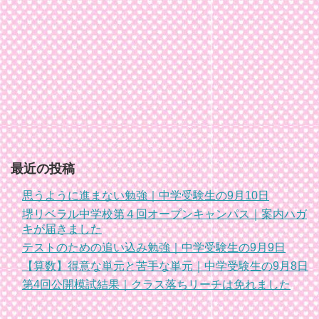
最近の投稿
思うように進まない勉強｜中学受験生の9月10日
堺リベラル中学校第４回オープンキャンパス｜案内ハガ
キが届きました
テストのための追い込み勉強｜中学受験生の9月9日
【算数】得意な単元と苦手な単元｜中学受験生の9月8日
第4回公開模試結果｜クラス落ちリーチは免れました