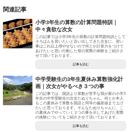
関連記事
小学3年生の算数の計算問題特訓｜
中々貪欲な次女
この記事では小学3年生の算数の計算問題特訓として
そろばんを習いたいと言い出してきた次女に、習い
事はこれ以上増やせないので何とか計算力をつけて
あげたいと思い行動した母の実際の体験をご紹介さ
せて頂いております。
記事を読む
中学受験生の3年生夏休み算数強化計
画｜次女がやるべき３つの事
この記事では、国語より算数が苦手な我が家の小学3
年生の中学受験生の次女たぬりちゃん。何とか本人
もこの夏休みで算数を国語と同等の偏差値まで上げ
たいと思っております。そんなたぬりちゃんに、こ
の夏休みでやっていく３つの事を示してあげた実際
の体験についてをご紹介させて頂いております。
記事を読む