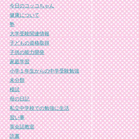
今日のコッコちゃん
健康について
塾
大学受験関連情報
子どもの資格取得
子供の能力開発
家庭学習
小学１年生からの中学受験勉強
未分類
模試
母の日記
私立中学校での勉強に生活
習い事
英会話教室
読書