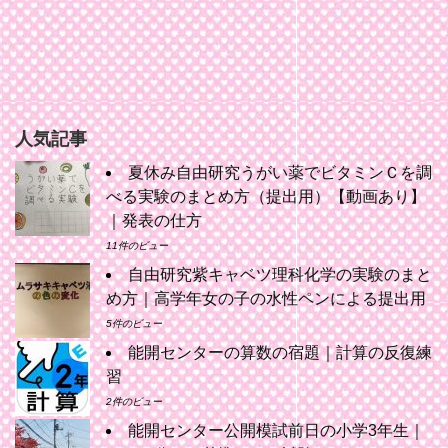
人気記事
夏休み自由研究うがい薬でビタミンＣを調
べる実験のまとめ方（提出用）【動画あり】
｜発表の仕方
11件のビュー
自由研究紫キャベツ理科化学の実験のまと
め方｜高学年女の子の水性ペンによる提出用
5件のビュー
能開センターの算数の宿題｜計算の反復練
習
2件のビュー
能開センター公開模試前日の小学3年生｜