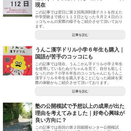
現在
この記事では翌日に第２回馬渕到達テストを控えた
中学受験まで残り１１２日となった９月２４日のコ
ッコちゃんの実際の様子をご紹介させて頂いており
ます。
記事を読む
うんこ漢字ドリル小学６年生も購入｜
国語が苦手のコッコにも
この記事では現在、うんこかん字ドリル小学２年生
を使用しているたぬりちゃんを見て、自分も欲しく
なったのか？小学６年生のコッコちゃんにもうんこ
漢字ドリル６年生を購入することになった経緯を実
際の体験からご紹介させて頂いております。
記事を読む
塾の公開模試で予想以上の成果が出た
理由を考えてみました｜好奇心興味が
良い方向に？
この記事では前回の第２回能開センター公開模試