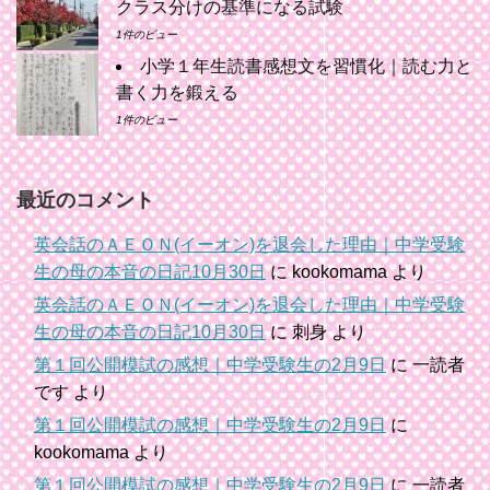
クラス分けの基準になる試験
1件のビュー
小学１年生読書感想文を習慣化｜読む力と
書く力を鍛える
1件のビュー
最近のコメント
英会話のＡＥＯＮ(イーオン)を退会した理由｜中学受験
生の母の本音の日記10月30日
に
kookomama
より
英会話のＡＥＯＮ(イーオン)を退会した理由｜中学受験
生の母の本音の日記10月30日
に
刺身
より
第１回公開模試の感想｜中学受験生の2月9日
に
一読者
です
より
第１回公開模試の感想｜中学受験生の2月9日
に
kookomama
より
第１回公開模試の感想｜中学受験生の2月9日
に
一読者