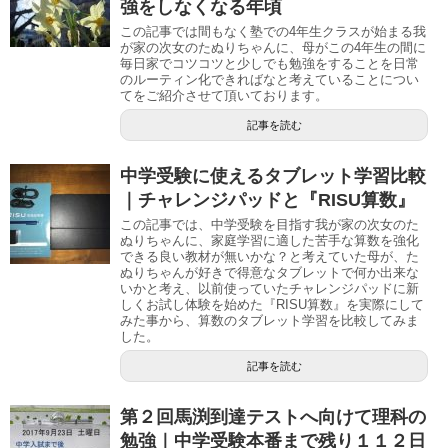
強をしなくなる年頃
この記事では間もなく塾での4年生クラスが始まる我
が家の次女のたぬりちゃんに、母がこの4年生の間に
毎日家でコツコツと少しでも勉強をすることを日常
のルーティン化できればなと考えていることについ
てをご紹介させて頂いております。
記事を読む
中学受験に使えるタブレット学習比較
｜チャレンジパッドと『RISU算数』
この記事では、中学受験を目指す我が家の次女のた
ぬりちゃんに、家庭学習に適した苦手な算数を強化
できる良い教材が無いかな？と考えていた母が、た
ぬりちゃんが好きで得意なタブレットで何か出来な
いかと考え、以前使っていたチャレンジパッドに新
しくお試し体験を始めた『RISU算数』を実際にして
みた事から、算数のタブレット学習を比較してみま
した。
記事を読む
第２回馬渕到達テストへ向けて理科の
勉強｜中学受験本番まで残り１１２日