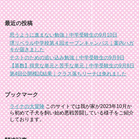
最近の投稿
思うように進まない勉強｜中学受験生の9月10日
堺リベラル中学校第４回オープンキャンパス｜案内ハガ
キが届きました
テストのための追い込み勉強｜中学受験生の9月9日
【算数】得意な単元と苦手な単元｜中学受験生の9月8日
第4回公開模試結果｜クラス落ちリーチは免れました
ブックマーク
ライナの大冒険
このサイトでは我が家が2023年10月か
ら初めて子犬を飼い始め悪戦苦闘している様子をご紹介
しております。