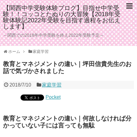
【関西中学受験体験ブログ】目指せ中学受
験！！コッコとたぬりの大冒険【2018年受
験体験記2022年受験を目指す過程をお伝え
します】
～関西での2018年中学受験を終え2022年受験予定～
ホーム
家庭学習
教育とマネジメントの違い｜坪田信貴先生のお
話で気づかされました
2018/7/10
家庭学習
Pocket
教育とマネジメントの違い｜何故しなければ分
かっていない子には言っても無駄