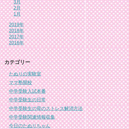
3月
2月
1月
2019年
2018年
2017年
2016年
カテゴリー
たぬりの実験室
ママ塾開校
中学受験入試本番
中学受験生の日常
中学受験生の母のストレス解消方法
中学受験関連情報収集
今日のたぬりちゃん