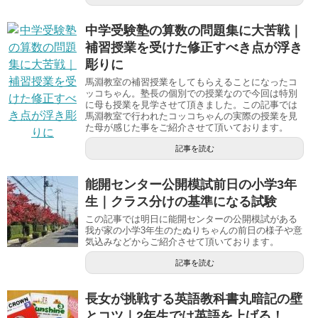
中学受験塾の算数の問題集に大苦戦｜
補習授業を受けた修正すべき点が浮き
彫りに
馬淵教室の補習授業をしてもらえることになったコ
ッコちゃん。塾長の個別での授業なので今回は特別
に母も授業を見学させて頂きました。この記事では
馬淵教室で行われたコッコちゃんの実際の授業を見
た母が感じた事をご紹介させて頂いております。
記事を読む
能開センター公開模試前日の小学3年
生｜クラス分けの基準になる試験
この記事では明日に能開センターの公開模試がある
我が家の小学3年生のたぬりちゃんの前日の様子や意
気込みなどからご紹介させて頂いております。
記事を読む
長女が挑戦する英語教科書丸暗記の壁
とコツ｜2年生では英語を上げる！