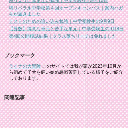
思うように進まない勉強｜中学受験生の9月10日
堺リベラル中学校第４回オープンキャンパス｜案内ハガ
キが届きました
テストのための追い込み勉強｜中学受験生の9月9日
【算数】得意な単元と苦手な単元｜中学受験生の9月8日
第4回公開模試結果｜クラス落ちリーチは免れました
ブックマーク
ライナの大冒険
このサイトでは我が家が2023年10月か
ら初めて子犬を飼い始め悪戦苦闘している様子をご紹介
しております。
関連記事