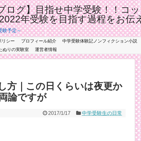
ブログ】目指せ中学受験！！コッ
記2022年受験を目指す過程をお伝
年受験予定～
ポリシー
プロフィール紹介
中学受験体験記ノンフィクション小説
たぬりの実験室
運営者情報
し方｜この日くらいは夜更か
否両論ですが
2017/1/17
中学受験生の日常