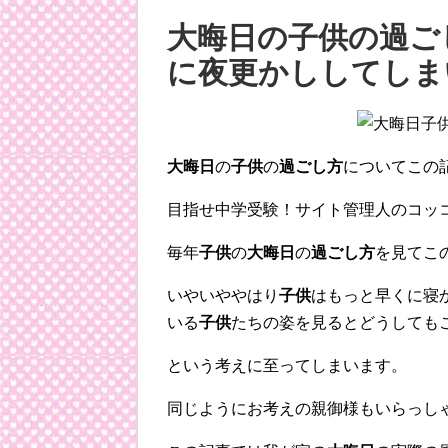
大晦日の子供の過ご
に夜更かししてしま
大晦日
の
子供
の
過ごし方
についてこの
目指せ中学受験！サイト管理人のコッ
毎年
子供
の
大晦日
の
過ごし方
を見てこ
いやいややはり
子供
はもっと早くに寝
いる
子供
たちの姿を見るとどうしても
という考えに至ってしまいます。
同じようにお考えの親御様もいらっし