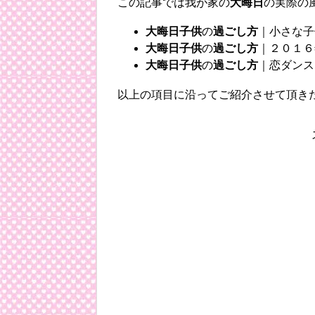
この記事では我が家の
大晦日
の実際の
大晦日
子供
の
過ごし方
｜小さな子
大晦日
子供
の
過ごし方
｜２０１６
大晦日子供
の
過ごし方
｜恋ダンス
以上の項目に沿ってご紹介させて頂き