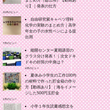
まとめ方（提出用）【動画あ
り】｜発表の仕方
10件のビュー
自由研究紫キャベツ理科
化学の実験のまとめ方｜高学
年女の子の水性ペンによる提
出用
7件のビュー
能開センター夏期講習の
クラス分け発表！｜次女ドキ
ドキの封筒の中身は？
4件のビュー
夏休み小学生の工作100均
の材料で作った貯金箱の作り
方【動画あり】｜海をイメー
ジした500円玉貯金
1件のビュー
小学１年生読書感想文を