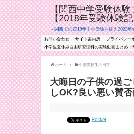
【関西中学受験体験
【2018年受験体験
～関西での2018年中学受験を終え2022
お問い合わせ
サイト案内所
プライバシー
小学生夏休み自由研究理科の実験動画まとめ｜
ホーム
中学受験生の日常
大晦日の子供の過ご
しOK?良い悪い賛
Pocket