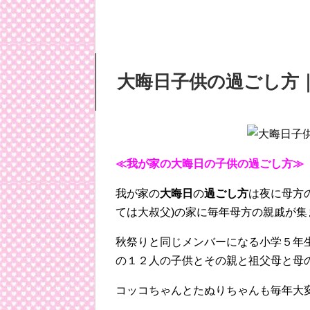
大晦日
子供
の
過ごし方
≪我が家の大晦日の子供の過ごし方≫
我が家の
大晦日
の
過ごし方
は夜に母方
ては大叔父)の家に毎年母方の親戚が集
秋祭りと同じメンバーになる小学５年生
の１２人の子供とその親と祖父母と母
コッコちゃんとたぬりちゃんも毎年大