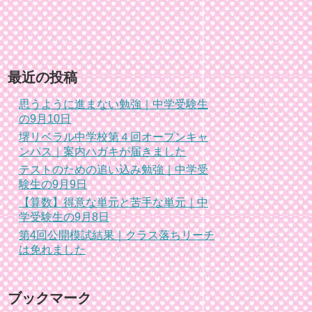
最近の投稿
思うように進まない勉強｜中学受験生
の9月10日
堺リベラル中学校第４回オープンキャ
ンパス｜案内ハガキが届きました
テストのための追い込み勉強｜中学受
験生の9月9日
【算数】得意な単元と苦手な単元｜中
学受験生の9月8日
第4回公開模試結果｜クラス落ちリーチ
は免れました
ブックマーク