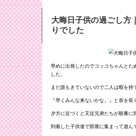
大晦日
子供
の
過ごし方
りでした
早めに出発したのでコッコちゃんとた
した。
まだ誰もきていないので二人は暇を持
『早くみんな来ないかな。』と首を長
夕方に近づくと又従兄弟たちが順番に
到着した子供達で部屋に集まって遊ん