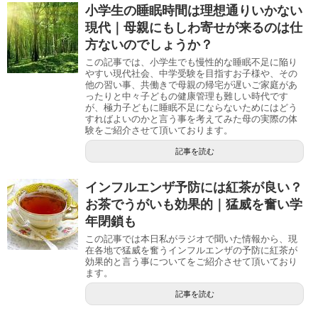
小学生の睡眠時間は理想通りいかない
現代｜母親にもしわ寄せが来るのは仕
方ないのでしょうか？
この記事では、小学生でも慢性的な睡眠不足に陥り
やすい現代社会、中学受験を目指すお子様や、その
他の習い事、共働きで母親の帰宅が遅いご家庭があ
ったりと中々子どもの健康管理も難しい時代です
が、極力子どもに睡眠不足にならないためにはどう
すればよいのかと言う事を考えてみた母の実際の体
験をご紹介させて頂いております。
記事を読む
インフルエンザ予防には紅茶が良い？
お茶でうがいも効果的｜猛威を奮い学
年閉鎖も
この記事では本日私がラジオで聞いた情報から、現
在各地で猛威を奮うインフルエンザの予防に紅茶が
効果的と言う事についてをご紹介させて頂いており
ます。
記事を読む