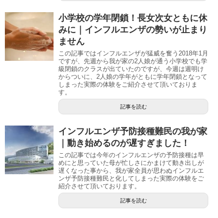
小学校の学年閉鎖！長女次女ともに休
みに｜インフルエンザの勢いが止まり
ません
この記事ではインフルエンザが猛威を奮う2018年1月
ですが、先週から我が家の2人娘が通う小学校でも学
級閉鎖のクラスが出ていたのですが、今週は週明け
からついに、2人娘の学年がともに学年閉鎖となって
しまった実際の体験をご紹介させて頂いておりま
す。
記事を読む
インフルエンザ予防接種難民の我が家
｜動き始めるのが遅すぎました！
この記事では今年のインフルエンザの予防接種は早
めにと思っていた母が忙しさにかまけて動き出しが
遅くなった事から、我が家全員が思わぬインフルエ
ンザ予防接種難民と化してしまった実際の体験をご
紹介させて頂いております。
記事を読む