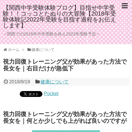
【関西中学受験体験ブログ】目指せ中学受
験！！コッコとたぬりの大冒険【2018年受
験体験記2022年受験を目指す過程をお伝え
します】
～関西での2018年中学受験を終え2022年受験予定～
ホーム
健康について
視力回復トレーニング父が効果があった方法で
長女を｜右目だけが急低下
2018/9/19
健康について
Pocket
視力回復トレーニング父が効果があった方法で
長女を｜何とか少しでも上がれば良いのですが