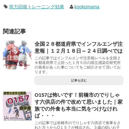
視力回復トレーニング効果
kookomama
関連記事
全国２８都道府県でインフルエンザ注
意報｜１２月１８日～２４日調べでは
この記事ではインフルエンザ注意報レベルを全国２
８都道府県で上回った１月５日の国立感染症研究所
の発表があった事についてをご紹介させて頂いてお
ります。
記事を読む
O157は怖いです！前橋市のでりしゃ
す六供店の件で改めて思いました｜家
族での外食も本当に気をつけなけれ
ば・・・
この記事では前橋市のでりしゃす六供店で食事をさ
れた方々からO１５７が検出され、３歳の幼いお子