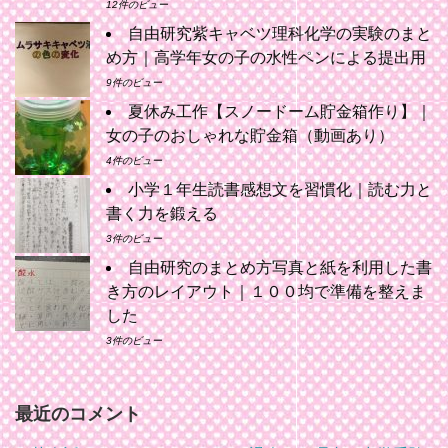
12件のビュー
自由研究紫キャベツ理科化学の実験のまと
め方｜高学年女の子の水性ペンによる提出用
9件のビュー
夏休み工作【スノードーム貯金箱作り】｜
女の子のおしゃれな貯金箱（動画あり）
4件のビュー
小学１年生読書感想文を習慣化｜読む力と
書く力を鍛える
3件のビュー
自由研究のまとめ方写真と紙を利用した書
き方のレイアウト｜１００均で準備を整えま
した
3件のビュー
最近のコメント