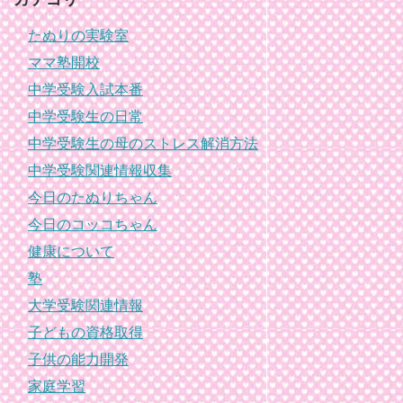
たぬりの実験室
ママ塾開校
中学受験入試本番
中学受験生の日常
中学受験生の母のストレス解消方法
中学受験関連情報収集
今日のたぬりちゃん
今日のコッコちゃん
健康について
塾
大学受験関連情報
子どもの資格取得
子供の能力開発
家庭学習