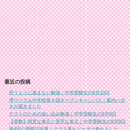
最近の投稿
思うように進まない勉強｜中学受験生の9月10日
堺リベラル中学校第４回オープンキャンパス｜案内ハガ
キが届きました
テストのための追い込み勉強｜中学受験生の9月9日
【算数】得意な単元と苦手な単元｜中学受験生の9月8日
第4回公開模試結果｜クラス落ちリーチは免れました