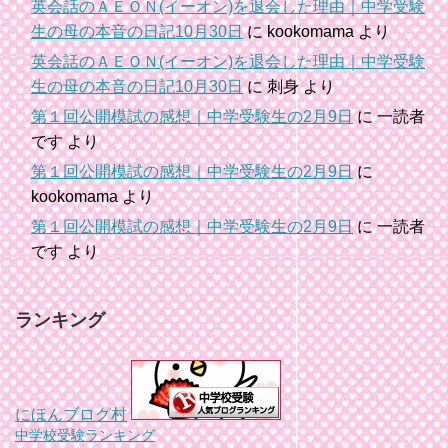
英会話のＡＥＯＮ(イーオン)を退会した理由｜中学受験
生の母の本音の日記10月30日
に
kookomama
より
英会話のＡＥＯＮ(イーオン)を退会した理由｜中学受験
生の母の本音の日記10月30日
に
刺身
より
第１回公開模試の感想｜中学受験生の2月9日
に
一読者
です
より
第１回公開模試の感想｜中学受験生の2月9日
に
kookomama
より
第１回公開模試の感想｜中学受験生の2月9日
に
一読者
です
より
ランキング
にほんブログ村
中学校受験ランキング