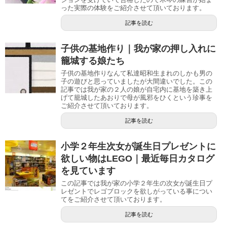
った実際の体験をご紹介させて頂いております。
記事を読む
子供の基地作り｜我が家の押し入れに
籠城する娘たち
子供の基地作りなんて私達昭和生まれのしかも男の
子の遊びと思っていましたが大間違いでした。この
記事では我が家の２人の娘が自宅内に基地を築き上
げて籠城したあおりで母が風邪をひくという珍事を
ご紹介させて頂いております。
記事を読む
小学２年生次女が誕生日プレゼントに
欲しい物はLEGO｜最近毎日カタログ
を見ています
この記事では我が家の小学２年生の次女が誕生日プ
レゼントでレゴブロックを欲しがっている事につい
てをご紹介させて頂いております。
記事を読む