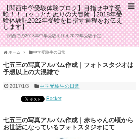
【関西中学受験体験ブログ】目指せ中学受
験！！コッコとたぬりの大冒険【2018年受
験体験記2022年受験を目指す過程をお伝え
します】
～関西での2018年中学受験を終え2022年受験予定～
ホーム
中学受験生の日常
七五三の写真アルバム作成｜フォトスタジオは
予想以上の大混雑で
2017/1/3
中学受験生の日常
Pocket
七五三の写真アルバム作成｜赤ちゃんの頃から
お世話になっているフォトスタジオにて