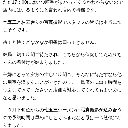
ただ17：00にはいつ順番がまわってくるかわからないので
店内にはいるようにと言われ店内で待機です。
七五三
とお宮参りの
写真
撮影でスタッフの皆様は本当に忙
しそうです。
待てど待てどなかなか順番は回ってきません。
結局、約１時間半待たされ、こちらから催促してたぬりち
ゃんの着付けが始まりました。
主婦にとって夕方の忙しい時間帯、そんなに待たすなら他
の用事を済ますことができたので、一旦店外に出て時間を
つぶしてきてくださいと店側も対応してくれてもよいのに
なと思いました。
１０月下旬位からの
七五三
シーズンは
写真
撮影が込み合う
ので予約時間は早めにしとくべきだなと母は一つ勉強にな
りました。