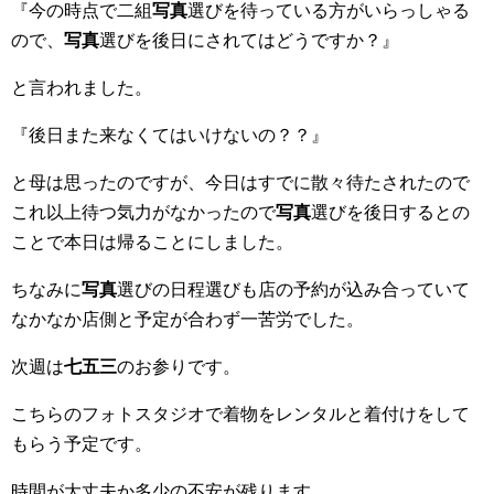
『今の時点で二組
写真
選びを待っている方がいらっしゃる
ので、
写真
選びを後日にされてはどうですか？』
と言われました。
『後日また来なくてはいけないの？？』
と母は思ったのですが、今日はすでに散々待たされたので
これ以上待つ気力がなかったので
写真
選びを後日するとの
ことで本日は帰ることにしました。
ちなみに
写真
選びの日程選びも店の予約が込み合っていて
なかなか店側と予定が合わず一苦労でした。
次週は
七五三
のお参りです。
こちらのフォトスタジオで着物をレンタルと着付けをして
もらう予定です。
時間が大丈夫か多少の不安が残ります。