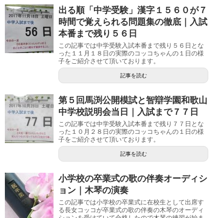
出る順「中学受験」漢字１５６０が７
時間で覚えられる問題集の徹底｜入試
本番まで残り５６日
この記事では中学受験入試本番まで残り５６日とな
った１１月１８日の実際のコッコちゃんの１日の様
子をご紹介させて頂いております。
記事を読む
第５回馬渕公開模試と智辯学園和歌山
中学校説明会当日｜入試まで７７日
この記事では中学受験入試本番まで残り７７日とな
った１０月２８日の実際のコッコちゃんの１日の様
子をご紹介させて頂いております。
記事を読む
小学校の卒業式の歌の伴奏オーディシ
ョン｜木琴の演奏
この記事では小学校の卒業式に在校生として出席す
る長女コッコが卒業式の歌の伴奏の木琴のオーディ
ションを受けていて合格したので木琴の練習が始ま