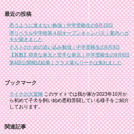
最近の投稿
思うように進まない勉強｜中学受験生の9月10日
堺リベラル中学校第４回オープンキャンパス｜案内ハガ
キが届きました
テストのための追い込み勉強｜中学受験生の9月9日
【算数】得意な単元と苦手な単元｜中学受験生の9月8日
第4回公開模試結果｜クラス落ちリーチは免れました
ブックマーク
ライナの大冒険
このサイトでは我が家が2023年10月か
ら初めて子犬を飼い始め悪戦苦闘している様子をご紹介
しております。
関連記事