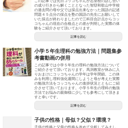
この記事では先日コッコちゃんが志望校の話し合い
の成り行きから解くこととなった智辯和歌山中学校
の過去問の母や父では採点出来なかった国語の記述
問題４５点分の採点を塾の国語の先生にお願いして
いた採点が終わりましたので三科目合計点からコッ
コちゃんの現在の合格点との差が判明した実際の体
験をご紹介させて頂いております。
記事を読む
小学５年生理科の勉強方法｜問題集参
考書動画の併用
この記事では小学５年生の理科の勉強方法について
ご紹介させて頂いております。馬渕教室が休みに入
りおまけにコッコちゃんの学年は学年閉鎖。この休
みを利用し理科強化週間にしようと母が考えた実際
の勉強方法をコッコちゃんの進捗状況とともにご紹
介させて頂いております。小学５年生の理科の勉強
方法でお悩みの親御様に少しでも参考にして頂きま
すと幸いです。
記事を読む
子供の性格｜母似？父似？環境？
子供の性格と父母の性格を改めて分析してみまし