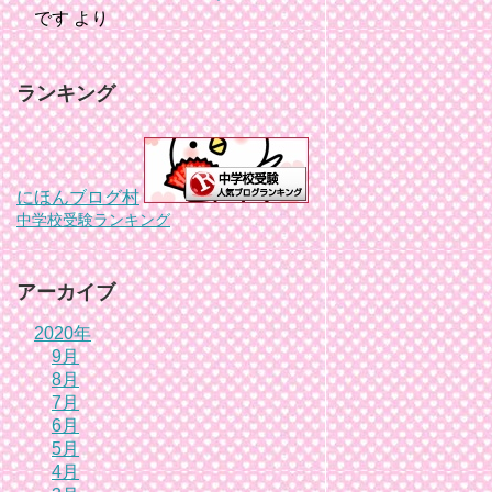
です
より
ランキング
にほんブログ村
中学校受験ランキング
アーカイブ
2020年
9月
8月
7月
6月
5月
4月