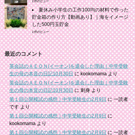
1件のビュー
夏休み小学生の工作100均の材料で作った
貯金箱の作り方【動画あり】｜海をイメージ
した500円玉貯金
1件のビュー
最近のコメント
英会話のＡＥＯＮ(イーオン)を退会した理由｜中学受験
生の母の本音の日記10月30日
に
kookomama
より
英会話のＡＥＯＮ(イーオン)を退会した理由｜中学受験
生の母の本音の日記10月30日
に
刺身
より
第１回公開模試の感想｜中学受験生の2月9日
に
一読者
です
より
第１回公開模試の感想｜中学受験生の2月9日
に
kookomama
より
第１回公開模試の感想｜中学受験生の2月9日
に
一読者