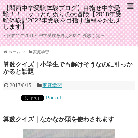
【関西中学受験体験ブログ】目指せ中学受
験！！コッコとたぬりの大冒険【2018年受
験体験記2022年受験を目指す過程をお伝え
します】
～関西での2018年中学受験を終え2022年受験予定～
ホーム
家庭学習
算数クイズ｜小学生でも解けそうなのに引っか
かると話題
2017/6/15
家庭学習
Pocket
算数クイズ｜なかなか頭を使わされます