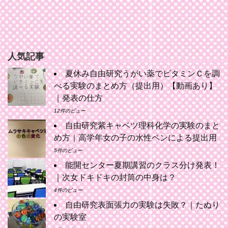
人気記事
夏休み自由研究うがい薬でビタミンＣを調
べる実験のまとめ方（提出用）【動画あり】
｜発表の仕方
12件のビュー
自由研究紫キャベツ理科化学の実験のまと
め方｜高学年女の子の水性ペンによる提出用
5件のビュー
能開センター夏期講習のクラス分け発表！
｜次女ドキドキの封筒の中身は？
4件のビュー
自由研究表面張力の実験は失敗？｜たぬり
の実験室