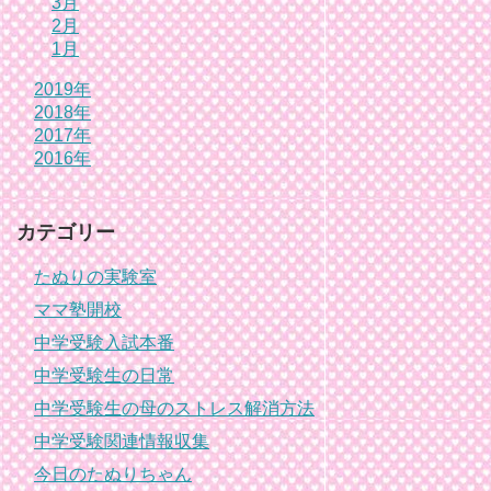
3月
2月
1月
2019年
2018年
2017年
2016年
カテゴリー
たぬりの実験室
ママ塾開校
中学受験入試本番
中学受験生の日常
中学受験生の母のストレス解消方法
中学受験関連情報収集
今日のたぬりちゃん