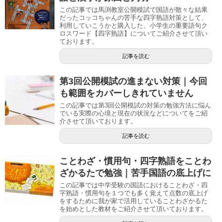
この記事では馬渕教室公開模試で国語が散々な結果
だったコッコちゃんの苦手な四字熟語対策として、
利用していこうかと購入した、小学生の重要語句ク
ロスワード【四字熟語】についてご紹介させて頂い
ております。
記事を読む
第3回公開模試の進まない対策｜今回
も範囲をカバーしきれていません
この記事では第3回公開模試の対策の勉強方法に悩ん
でいる実際の心境と現在の状況などについてをご紹
介させて頂いております。
記事を読む
ことわざ・慣用句・四字熟語をことわ
ざかるたで勉強｜苦手国語の底上げに
この記事では中学受験の国語におけることわざ・四
字熟語・慣用句を１つでも多く覚えて点数の底上げ
をするために我が家で活用していることわざかるた
を始めとした教材をご紹介させて頂いております。