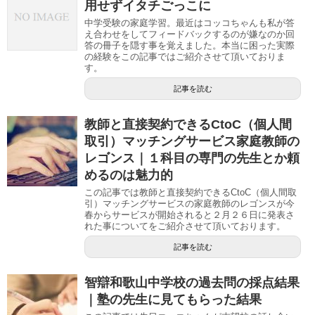
用せずイタチごっこに
中学受験の家庭学習。最近はコッコちゃんも私が答
え合わせをしてフィードバックするのが嫌なのか回
答の冊子を隠す事を覚えました。本当に困った実際
の経験をこの記事ではご紹介させて頂いておりま
す。
記事を読む
教師と直接契約できるCtoC（個人間
取引）マッチングサービス家庭教師の
レゴンス｜１科目の専門の先生とか頼
めるのは魅力的
この記事では教師と直接契約できるCtoC（個人間取
引）マッチングサービスの家庭教師のレゴンスが今
春からサービスが開始されると２月２６日に発表さ
れた事についてをご紹介させて頂いております。
記事を読む
智辯和歌山中学校の過去問の採点結果
｜塾の先生に見てもらった結果