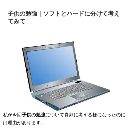
子供
の
勉強
｜ソフトとハードに分けて考え
てみて
私が今回
子供
の
勉強
について真剣に考える様になったのに
は理由があります。