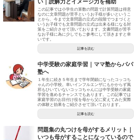
い｜読解力とイメージ力を補助
この記事では小学生の算数の問題で計算問題は得意
なのに文章問題が苦手というお子様が多いというこ
とから、今まで文章問題の立式の段階でつまづくと
いうお子様でも文章問題の立式は出来る様になる対
策をご紹介させて頂いております。文書問題が苦手
なお子様に為に少しでもご参考にして頂きますと幸
いです。
記事を読む
中学受験の家庭学習｜ママ塾からパパ
塾へ
１年生に続き５年生まで学年閉鎖になったコッコち
ゃんの小学校。幸いインフルエンザにもかからず風
邪もひいていないコッコちゃんには中学受験の家庭
学習を進めるチャンスでもあります。この記事では
家庭学習のお目付け役を母から父に変えてみた実際
の体験と効果をご紹介させて頂いております。
記事を読む
問題集の丸つけを母がするメリット｜
いつも母がすることになっているので