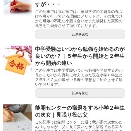
すが・・・
この記事では我が家では、家庭学習の問題集の丸つ
けを母が行っている理由にメリットと、その丸つけ
から母娘の不毛な小競り合いがまた勃発した実際の
風景をご紹介させて頂いております。
記事を読む
中学受験はいつから勉強を始めるのが
良いのか？｜５年生から開始と２年生
から開始の違い
この記事では中学受験いつから勉強を開始するのが
良かったのかを真剣に考えてみた現在小学６年生と
２年生の２人の娘がいる母の感想をご紹介させて頂
いております。
記事を読む
能開センターの宿題をする小学２年生
の次女｜見張り役は父
この記事では能開センターに通う我が家の次女のた
ぬりちゃんが、父に見て貰いながら宿題である第５