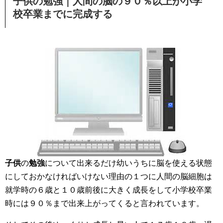
子供
の
勉強
｜人間の脳の９０％以上が小学
校卒業までに完成する
子供
の
勉強
について出来るだけ幼いうちに脳を使える状態
にしておかなければいけない理由の１つに人間の脳細胞は
就学時の６歳と１０歳前後に大きく成長をして小学校卒業
時には９０％まで出来上がってくると言われています。