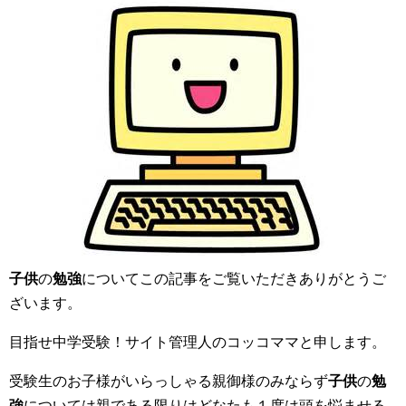
子供
の
勉強
についてこの記事をご覧いただきありがとうご
ざいます。
目指せ中学受験！サイト管理人のコッコママと申します。
受験生のお子様がいらっしゃる親御様のみならず
子供
の
勉
強
については親である限りはどなたも１度は頭を悩ませる