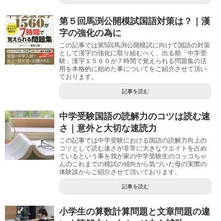
第５回馬渕公開模試国語対策は？｜漢
字の強化の為に
この記事では第5回馬渕公開模試に向けて国語の対策
として漢字の強化に取り組むべく、出る順「中学受
験」漢字１５６０が７時間で覚えられる問題集の活
用を本格的に始めた事についてをご紹介させて頂い
ております。
記事を読む
中学受験国語の読解力のコツは読む速
さ｜意外と大切な速読力
この記事では中学受験における国語の読解力向上の
コツとして読む速さが非常に大きなウエイトを占め
ているという事を我が家の中学受験生のコッコちゃ
んのこれまでの模試の傾向から気づいた母の実際の
体験談からご紹介させて頂いております。
記事を読む
小学生の算数計算問題と文章問題の違