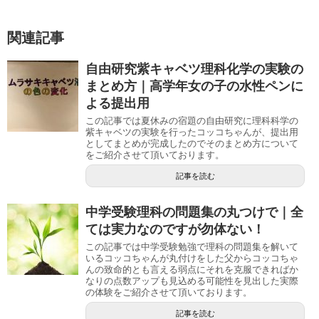
関連記事
自由研究紫キャベツ理科化学の実験の
まとめ方｜高学年女の子の水性ペンに
よる提出用
この記事では夏休みの宿題の自由研究に理科科学の
紫キャベツの実験を行ったコッコちゃんが、提出用
としてまとめが完成したのでそのまとめ方について
をご紹介させて頂いております。
記事を読む
中学受験理科の問題集の丸つけで｜全
ては実力なのですが勿体ない！
この記事では中学受験勉強で理科の問題集を解いて
いるコッコちゃんが丸付けをした父からコッコちゃ
んの致命的とも言える弱点にそれを克服できればか
なりの点数アップも見込める可能性を見出した実際
の体験をご紹介させて頂いております。
記事を読む