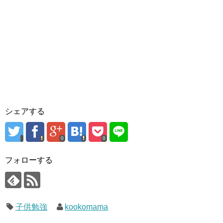
シェアする
0
0
フォローする
子供勉強
kookomama