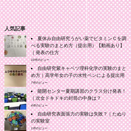
人気記事
夏休み自由研究うがい薬でビタミンＣを調
べる実験のまとめ方（提出用）【動画あり】
｜発表の仕方
10件のビュー
自由研究紫キャベツ理科化学の実験のまと
め方｜高学年女の子の水性ペンによる提出用
7件のビュー
能開センター夏期講習のクラス分け発表！
｜次女ドキドキの封筒の中身は？
4件のビュー
自由研究表面張力の実験は失敗？｜たぬり
の実験室
1件のビュー