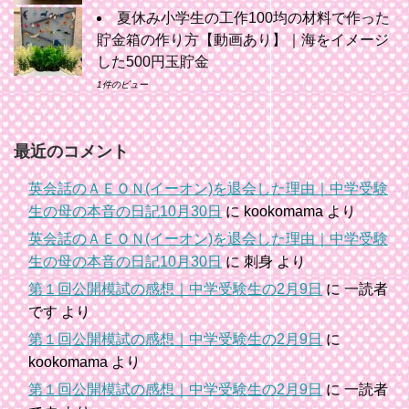
夏休み小学生の工作100均の材料で作った
貯金箱の作り方【動画あり】｜海をイメージ
した500円玉貯金
1件のビュー
最近のコメント
英会話のＡＥＯＮ(イーオン)を退会した理由｜中学受験
生の母の本音の日記10月30日
に
kookomama
より
英会話のＡＥＯＮ(イーオン)を退会した理由｜中学受験
生の母の本音の日記10月30日
に
刺身
より
第１回公開模試の感想｜中学受験生の2月9日
に
一読者
です
より
第１回公開模試の感想｜中学受験生の2月9日
に
kookomama
より
第１回公開模試の感想｜中学受験生の2月9日
に
一読者