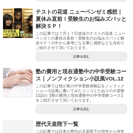
テストの花道 ニューベンゼミ感想｜
夏休み直前！受験生のお悩みズバッと
解決ＳＰ！
この記事では７月１７日放送のテストの花道 ニュー
ベンゼミの夏休み直前！受験生のお悩みズバッと解
決ＳＰ！の中から参考になる事に感想なども含めて
ご紹介させて頂いております。
記事を読む
塾の費用と現在通塾中の中学受験コー
ス｜ノンフィクション小説風VOL.12
この記事では我が家の中学受験体験記をノンフィク
ション小説風に書いてみたコッコとたぬりの大冒険
12話の【塾の費用と現在通塾中の中学受験コース】
をご紹介させて頂いております。
記事を読む
歴代天皇陛下一覧
この記事では日本の歴代の天皇陛下の何年から何年