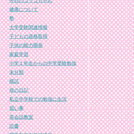
今日のコッコちゃん
健康について
塾
大学受験関連情報
子どもの資格取得
子供の能力開発
家庭学習
小学１年生からの中学受験勉強
未分類
模試
母の日記
私立中学校での勉強に生活
習い事
英会話教室
読書