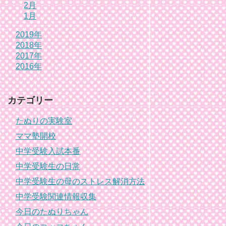
2月
1月
2019年
2018年
2017年
2016年
カテゴリー
たぬりの実験室
ママ塾開校
中学受験入試本番
中学受験生の日常
中学受験生の母のストレス解消方法
中学受験関連情報収集
今日のたぬりちゃん