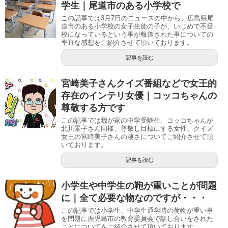
学生｜尾道市のある小学校で
この記事では3月7日のニュースの中から、広島県尾
道市のある小学校の女子生徒の子が、いじめで不登
校になっているという事が報道された事についての
率直な感想をご紹介させて頂いております。
記事を読む
宮崎美子さんクイズ番組などで女王的
存在のインテリ女優｜コッコちゃんの
尊敬する方です
この記事では我が家の中学受験生、コッコちゃんが
北川景子さん同様、尊敬し目標にする女性、クイズ
女王の宮崎美子さんの凄さについてご紹介させて頂
いております。
記事を読む
小学生や中学生の鞄が重いことが問題
に｜全て必要な物なのですが・・・
この記事では小学生、中学生通学時の荷物が重い事
を問題に鹿児島市の教育委員会で話し合いをされた
ことについてをご紹介させて頂いております。