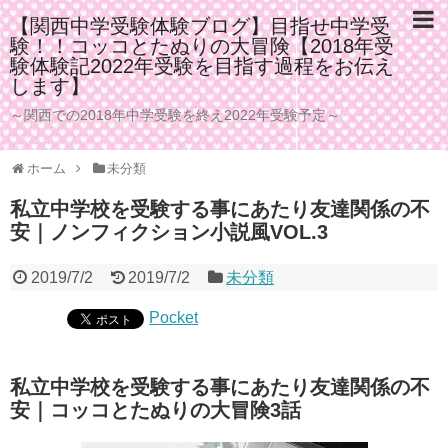
【関西中学受験体験ブログ】目指せ中学受
験！！コッコとたぬりの大冒険【2018年受
験体験記2022年受験を目指す過程をお伝え
します】
～関西での2018年中学受験を終え2022年受験予定～
ホーム
未分類
私立中学校を受験する事にあたり友達関係の不
安｜ノンフィクション小説風VOL.3
2019/7/2
2019/7/2
未分類
Pocket
私立中学校を受験する事にあたり友達関係の不
安｜コッコとたぬりの大冒険3話