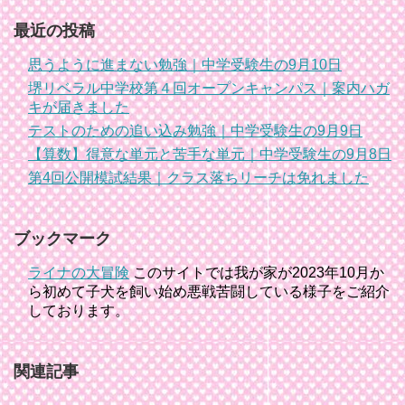
最近の投稿
思うように進まない勉強｜中学受験生の9月10日
堺リベラル中学校第４回オープンキャンパス｜案内ハガ
キが届きました
テストのための追い込み勉強｜中学受験生の9月9日
【算数】得意な単元と苦手な単元｜中学受験生の9月8日
第4回公開模試結果｜クラス落ちリーチは免れました
ブックマーク
ライナの大冒険
このサイトでは我が家が2023年10月か
ら初めて子犬を飼い始め悪戦苦闘している様子をご紹介
しております。
関連記事