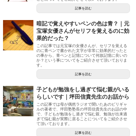
記事を読む
暗記で覚えやすいペンの色は青？｜元
宝塚女優さんがセリフを覚えるのに効
果的だった？
この記事では元宝塚の女優さんが、セリフを覚える
のに青ペンで書かれた文字が非常に効果的だったと
の事から、青ペンと記憶について何故記憶に良いの
か？という事についてをご紹介させて頂いておりま
す。
記事を読む
子どもが勉強をし過ぎて悩む親がいる
らしいです｜坪田信貴先生のお話から
この記事では母が偶然ラジオで聞いたあのビリギャ
ルの著者で、坪田塾塾長の坪田信貴先生のお話の中
で、子どもが勉強をし過ぎで悩む親、勉強が出来過
ぎて悩む親が実際に居ることについてをご紹介させ
て頂いております。
記事を読む