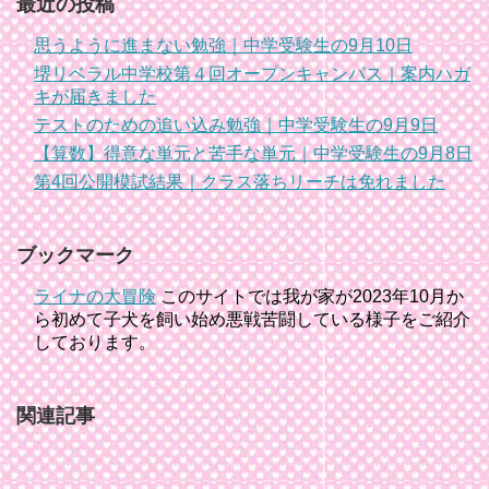
最近の投稿
思うように進まない勉強｜中学受験生の9月10日
堺リベラル中学校第４回オープンキャンパス｜案内ハガ
キが届きました
テストのための追い込み勉強｜中学受験生の9月9日
【算数】得意な単元と苦手な単元｜中学受験生の9月8日
第4回公開模試結果｜クラス落ちリーチは免れました
ブックマーク
ライナの大冒険
このサイトでは我が家が2023年10月か
ら初めて子犬を飼い始め悪戦苦闘している様子をご紹介
しております。
関連記事