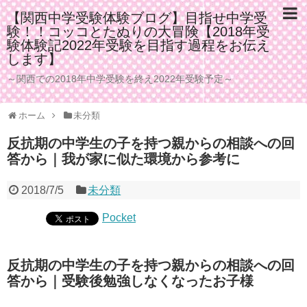
【関西中学受験体験ブログ】目指せ中学受
験！！コッコとたぬりの大冒険【2018年受
験体験記2022年受験を目指す過程をお伝え
します】
～関西での2018年中学受験を終え2022年受験予定～
ホーム
未分類
反抗期の中学生の子を持つ親からの相談への回
答から｜我が家に似た環境から参考に
2018/7/5
未分類
Pocket
反抗期の中学生の子を持つ親からの相談への回
答から｜受験後勉強しなくなったお子様