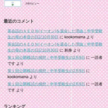
2件のビュー
最近のコメント
英会話のＡＥＯＮ(イーオン)を退会した理由｜中学受験
生の母の本音の日記10月30日
に
kookomama
より
英会話のＡＥＯＮ(イーオン)を退会した理由｜中学受験
生の母の本音の日記10月30日
に
刺身
より
第１回公開模試の感想｜中学受験生の2月9日
に
一読者
です
より
第１回公開模試の感想｜中学受験生の2月9日
に
kookomama
より
第１回公開模試の感想｜中学受験生の2月9日
に
一読者
です
より
ランキング