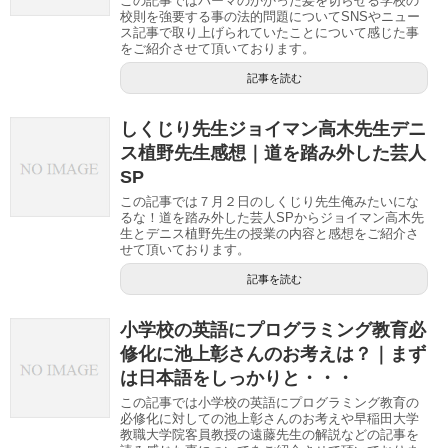
この記事ではパーマのかかった髪を切らせる学校の
校則を強要する事の法的問題についてSNSやニュー
ス記事で取り上げられていたことについて感じた事
をご紹介させて頂いております。
記事を読む
しくじり先生ジョイマン高木先生デニ
ス植野先生感想｜道を踏み外した芸人
SP
この記事では７月２日のしくじり先生俺みたいにな
るな！道を踏み外した芸人SPからジョイマン高木先
生とデニス植野先生の授業の内容と感想をご紹介さ
せて頂いております。
記事を読む
小学校の英語にプログラミング教育必
修化に池上彰さんのお考えは？｜まず
は日本語をしっかりと・・・
この記事では小学校の英語にプログラミング教育の
必修化に対しての池上彰さんのお考えや早稲田大学
教職大学院客員教授の遠藤先生の解説などの記事を