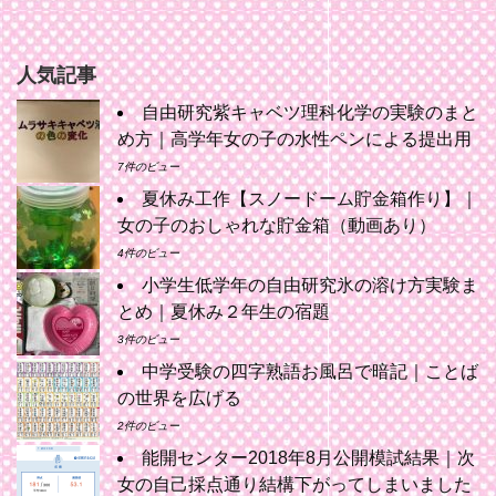
人気記事
自由研究紫キャベツ理科化学の実験のまと
め方｜高学年女の子の水性ペンによる提出用
7件のビュー
夏休み工作【スノードーム貯金箱作り】｜
女の子のおしゃれな貯金箱（動画あり）
4件のビュー
小学生低学年の自由研究氷の溶け方実験ま
とめ｜夏休み２年生の宿題
3件のビュー
中学受験の四字熟語お風呂で暗記｜ことば
の世界を広げる
2件のビュー
能開センター2018年8月公開模試結果｜次
女の自己採点通り結構下がってしまいました