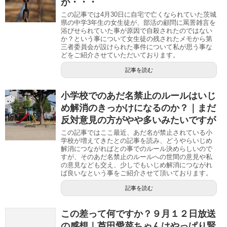
が・・・
この記事では4月30日に自宅で亡くなられていた茨城
県の中学3年生の女生徒が、部活の顧問に罵詈雑言を
浴びせられていた事が原因で自殺されたのではない
か？という事について女生徒の残されたメモから第
三者委員会が設けられた事件について私が思う事な
どをご紹介させていただいております。
記事を読む
小学校でのあだ名禁止のルールはいじ
め解消のきっかけになるのか？｜まだ
反対意見の方がやや多いみたいですが
この記事ではここ最近、あだ名が禁止されている小
学校が増えてきたとの記事を読み、どうやらいじめ
解消につながればとの事でのルール決めらしいので
すが、そのあだ名禁止のルールへの世間の意見や私
の意見なども交え、少しでもいじめ解消につながれ
ば良いなという事をご紹介させて頂いております。
記事を読む
この差って何ですか？９月１２日放送
の感想｜芦田愛菜ちゃんはやっぱり賢