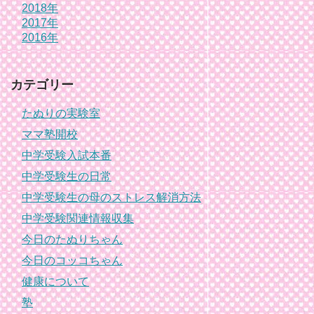
2018年
2017年
2016年
カテゴリー
たぬりの実験室
ママ塾開校
中学受験入試本番
中学受験生の日常
中学受験生の母のストレス解消方法
中学受験関連情報収集
今日のたぬりちゃん
今日のコッコちゃん
健康について
塾