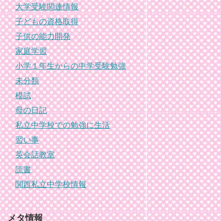
大学受験関連情報
子どもの資格取得
子供の能力開発
家庭学習
小学１年生からの中学受験勉強
未分類
模試
母の日記
私立中学校での勉強に生活
習い事
英会話教室
読書
関西私立中学校情報
メタ情報