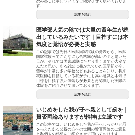
読み感じた事についてをご紹介させて頂いておりま
す。
記事を読む
医学部人気の陰では大量の留年生が続
出しているみたいです｜目指すには本
気度と覚悟が必要と実感
この記事では先日の医師国家試験の発表から、医師
国家試験ってこんなにも合格率が高いの？と驚いた
母が、それでは国家試験にたどり着くまでが大変な
んだと思い、ある雑誌に書かれていた医学部が今、
留年が非常に多い学校などもあることを知り、将来
我医師を目指している我が子にも高い意識と本気で
目標を目指す強い気落ちが必要と再認識した実際の
体験をご紹介させて頂いております。
記事を読む
いじめをした我が子へ親として罰を｜
賛否両論ありますが精神は立派です
この記事では、いじめをした我が子へしっかりと罰
を与えたある父親の方への世間の賛否両論のご意見
と私個人の感想をご紹介させて頂いております。